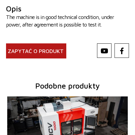
Opis
The machine is in good technical condition, under
power, after agreement is possible to test it.
ZAPYTAĆ O PRODUKT
Podobne produkty
Rok produkcji:
2025
System sterowania
tak
System sterowania
TNC 620
Heidenhain
Powierzchnia mocująca stołu
1300 x 600 mm
Przejazd osi X
1000 mm
Przejazd osi Y
600 mm