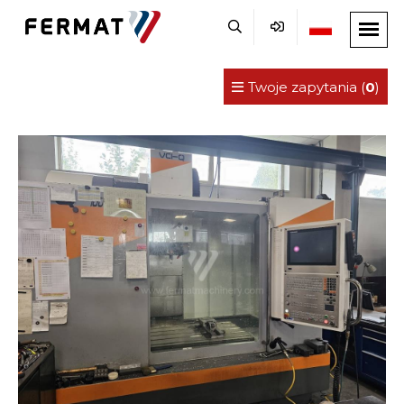
Twoje zapytania (
0
)