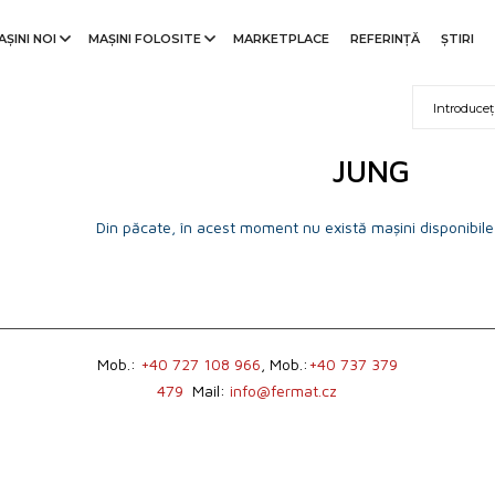
AȘINI NOI
MAȘINI FOLOSITE
MARKETPLACE
REFERINŢĂ
ȘTIRI
JUNG
Din păcate, în acest moment nu există mașini disponibile
Mob.:
+40 727 108 966
, Mob.:
+40 737 379
479
Mail:
info@fermat.cz