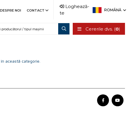
Loghează-
ROMÂNĂ
DESPRE NOI
CONTACT
te
Cererile dvs. (
0
)
 în această categorie.