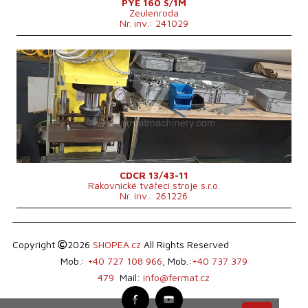
PYE 160 S/1M
Zeulenroda
Nr. inv.: 241029
An fabricație:
2009
Forța nominală de deformare a presei
15 t
Dimensiunile suprafeței de lucru a mesei
mm
Cursa culisei
220 mm
Dimensiunile mașinii L x l x Î
1050x690x1400 mm
Geutatea mașinii
450 kg
Sistem de control
nu
CDCR 13/43-11
Rakovnické tvářecí stroje s.r.o.
Nr. inv.: 261226
Copyright
2026
SHOPEA.cz
All Rights Reserved
Mob.:
+40 727 108 966
, Mob.:
+40 737 379
479
Mail:
info@fermat.cz