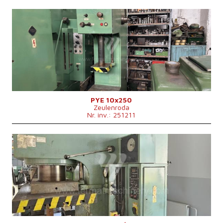
An fabricație:
1959
Forța nominală de deformare a presei
10 t
Dimensiunile suprafeței de lucru a mesei
500x400 mm
Dimensiunile berbecului
450x280 mm
Puterea motorului principal
4 kW
Dimensiunile mașinii L x l x Î
1300x1000x2220 mm
Geutatea mașinii
1100 kg
Sistem de control
nu
PYE 10x250
Zeulenroda
Nr. inv.: 251211
An fabricație:
1984
Forța nominală de deformare a presei
160 t
Dimensiunile suprafeței de lucru a mesei
900x630 mm
Puterea motorului principal
17 kW
Geutatea mașinii
7000 kg
Viteza de apropiere
200 mm/s
Cursa culisei
500 mm
Sistem de control
nu