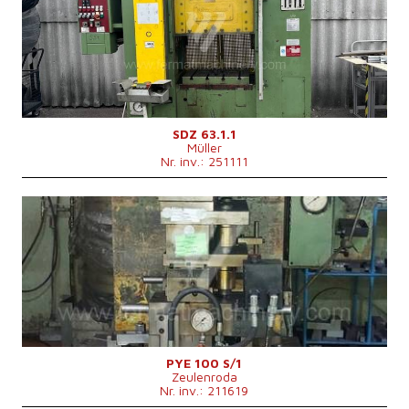
Forța nominală de deformare a presei
63 t
Dimensiunile suprafeței de lucru a mesei
620x500 mm
Puterea motorului principal
22 kW
Sistem de control
nu
SDZ 63.1.1
Müller
Nr. inv.: 251111
An fabricație:
0
Forța nominală de deformare a presei
100 t
Dimensiunile suprafeței de lucru a mesei
750x560 mm
Dimensiunile berbecului
530x400 mm
Puterea motorului principal
15 kW
Dimensiunile mașinii L x l x Î
1900x1200x3030 mm
Geutatea mașinii
5000 kg
Cursa maximă a berbecului
500 mm
Descarcarea
360 mm
Sistem de control
nu
PYE 100 S/1
Zeulenroda
Nr. inv.: 211619