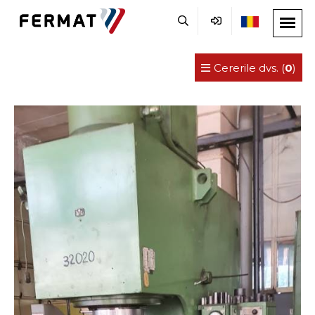
Cererile dvs. (
0
)