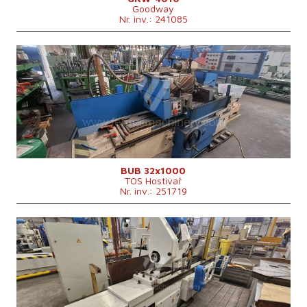
Goodway
Nr. inv.: 241085
An fabricație:
1993
Sistem de control
nu
Diametrul maxim al rectificării
320 mm
Lungimea maximă de rectificare
1000 mm
Greutatea maximă a piesei de lucru
350 kg
Dispozitiv pt. rectificare interioară
da
Dimensiunile mașinii L x l x Î
3510x2695x1668 mm
Geutatea mașinii
5300 kg
BUB 32x1000
TOS Hostivař
Nr. inv.: 251719
An fabricație:
1976
Sistem de control
nu
Diametrul maxim al rectificării
630 mm
Lungimea maximă de rectificare
1000 mm
Greutatea maximă a piesei de lucru
900 kg
Dispozitiv pt. rectificare interioară
Conicitatea axului
MORSE 6 .