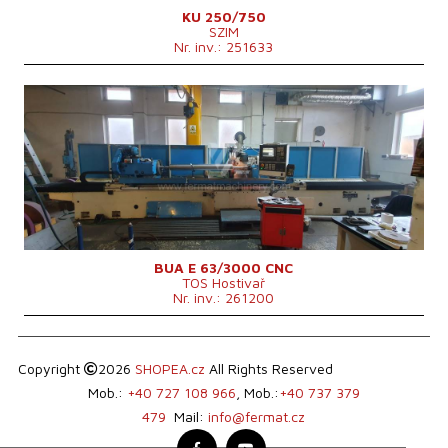
KU 250/750
SZIM
Nr. inv.: 251633
An fabricație:
2007
Sistem de control
da
Sistem de control Siemens
Sinumerik 840 D
Diametrul maxim al rectificării
630 mm
Lungimea maximă de rectificare
3000 mm
Greutatea maximă a piesei de lucru
1200 kg
Dispozitiv pt. rectificare interioară
nu
Consumul total de energie
56 kVA
Geutatea mașinii
12700 kg
Dimensiunile mașinii L x l x Î
9900x2980x1875 mm
BUA E 63/3000 CNC
TOS Hostivař
Nr. inv.: 261200
Copyright
2026
SHOPEA.cz
All Rights Reserved
Mob.:
+40 727 108 966
, Mob.:
+40 737 379
479
Mail:
info@fermat.cz