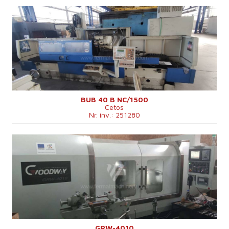
An fabricație:
2004
Sistem de control
da
Sistem de control Siemens
Simatic OP17
Diametrul maxim al rectificării
400 mm
Lungimea maximă de rectificare
1500 mm
Greutatea maximă a piesei de lucru
500 kg
Dispozitiv pt. rectificare interioară
da
Geutatea mașinii
9200 kg
Dimensiunile mașinii L x l x Î
6220x2760x1950 mm
BUB 40 B NC/1500
Cetos
Nr. inv.: 251280
An fabricație:
2018
Sistem de control
da
Sistem de control Mitsubishi
M 70
Diametrul maxim al rectificării
400 mm
Lungimea maximă de rectificare
1000 mm
Greutatea maximă a piesei de lucru
750 kg
Dispozitiv pt. rectificare interioară
nu
GRW-4010