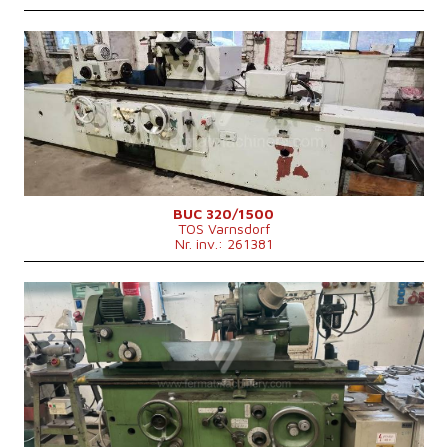
An fabricație:
1977
Sistem de control
nu
Diametrul maxim al rectificării
320 mm
Lungimea maximă de rectificare
1500 mm
Greutatea maximă a piesei de lucru
kg
Dispozitiv pt. rectificare interioară
da
Dimensiunile mașinii L x l x Î
4500 x 1000 x 1750 mm
BUC 320/1500
TOS Varnsdorf
Nr. inv.: 261381
An fabricație:
0
Sistem de control
nu
Diametrul maxim al rectificării
250 mm
Lungimea maximă de rectificare
750 mm
Greutatea maximă a piesei de lucru
120 kg
Dispozitiv pt. rectificare interioară
da
Puterea motorului principal
4 kW
Dimensiunile mașinii L x l x Î
1400x1420x1500 mm
Geutatea mașinii
2540 kg