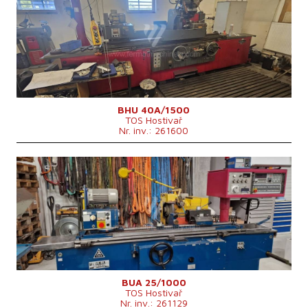
Sistem de control
nu
Diametrul maxim al rectificării
400 mm
Lungimea maximă de rectificare
1500 mm
Greutatea maximă a piesei de lucru
250 kg
Dispozitiv pt. rectificare interioară
da
Puterea motorului principal
7,5 kW
Geutatea mașinii
5950 kg
Dimensiunile mașinii L x l x Î
6220x2320 mm
BHU 40A/1500
TOS Hostivař
Nr. inv.: 261600
An fabricație:
0
Sistem de control
da
Sistem de control Marposs
E 44
Diametrul maxim al rectificării
280 mm
Lungimea maximă de rectificare
1000 mm
Greutatea maximă a piesei de lucru
60 kg
Dispozitiv pt. rectificare interioară
da
Dimensiunile mașinii L x l x Î
3775x2300x2000 mm
Geutatea mașinii
3250 kg
Diametrul mandrinei
125 mm
BUA 25/1000
TOS Hostivař
Nr. inv.: 261129