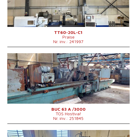
Lungimea maximă de rectificare
2000 mm
Greutatea maximă a piesei de lucru
6000 kg
Dispozitiv pt. rectificare interioară
nu
TT60-20L-C1
Praise
Nr. inv.: 241997
An fabricație:
0
Sistem de control
nu
Diametrul maxim al rectificării
630 mm
Lungimea maximă de rectificare
3000 mm
Greutatea maximă a piesei de lucru
2500 kg
Dispozitiv pt. rectificare interioară
nu
Consumul total de energie
31 kVA
Geutatea mașinii
14900 kg
BUC 63 A /3000
TOS Hostivař
Nr. inv.: 251845
An fabricație:
0