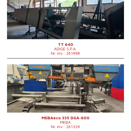
Diametrul maxim al materialului tăiat
80 mm
Puterea motorului principal
7,6 kW
Geutatea mașinii
1350 kg
Sistem de control
nu
TT 640
ADIGE S.P.A.
Nr. inv.: 261498
An fabricație:
2012
Diametrul maxim al materialului tăiat
335 mm
Dimensiunile mașinii L x l x Î
2480x2300x1900 mm
Geutatea mașinii
2020 kg
Sistem de control
nu
MEBAeco 335 DGA-600
MEBA
Nr. inv.: 261324