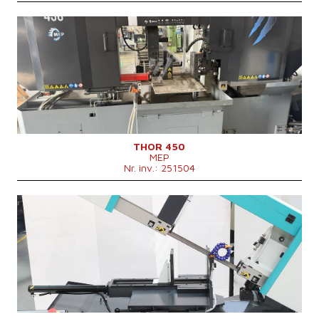
An fabricație:
2022
Diametrul maxim al materialului tăiat
450 mm
Dimensiunile mașinii L x l x Î
3050 x 1340 x 2050 mm
Geutatea mașinii
3000 kg
Puterea motorului principal
7,5 kW
Viteză de alimentare
20-100 m/min
Sistem de control
nu
THOR 450
MEP
Nr. inv.: 251504
An fabricație:
2025
Diametrul maxim al materialului tăiat
250 (při plném materiálu) mm
Geutatea mașinii
750 kg
Puterea motorului principal
3 kW
Sistem de control
nu