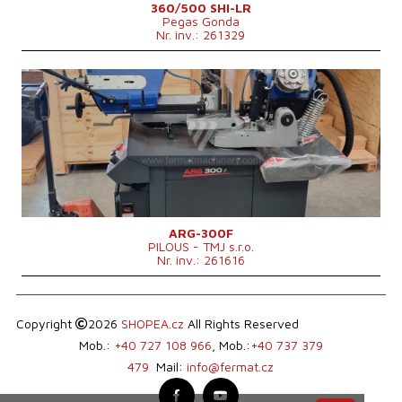
360/500 SHI-LR
Pegas Gonda
Nr. inv.: 261329
An fabricație:
0
Diametrul maxim al materialului tăiat
300 mm
Puterea motorului principal
2,25 kW
Dimensiunile mașinii L x l x Î
1760 × 890 × 1560 mm
Geutatea mașinii
455 kg
Sistem de control
nu
ARG-300F
PILOUS - TMJ s.r.o.
Nr. inv.: 261616
Copyright
2026
SHOPEA.cz
All Rights Reserved
Mob.:
+40 727 108 966
, Mob.:
+40 737 379
479
Mail:
info@fermat.cz