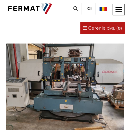
Cererile dvs. (
0
)