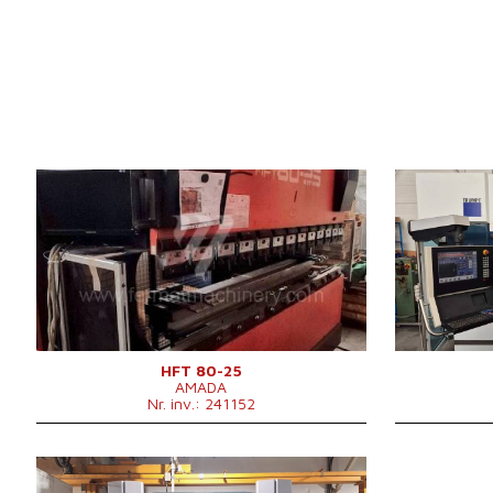
An fabricație:
2001
An fabricație:
Sistem de control
da
Sistem de con
Puterea de indoire
80 t
Puterea de in
Lungimea de indoire
2620 mm
Lungimea de i
Numărul axelor acționate
4
Numărul axelo
Compensația deformării inferioare
Compensația 
Cursa culisei
200 mm
inferioare
Geutatea mașinii
5750 kg
Tipul acționări
Geutatea mași
HFT 80-25
Dimensiunile ma
AMADA
Nr. inv.: 241152
Deplasarea pe
Deplasarea pe
Puterea motor
An fabricație:
2012