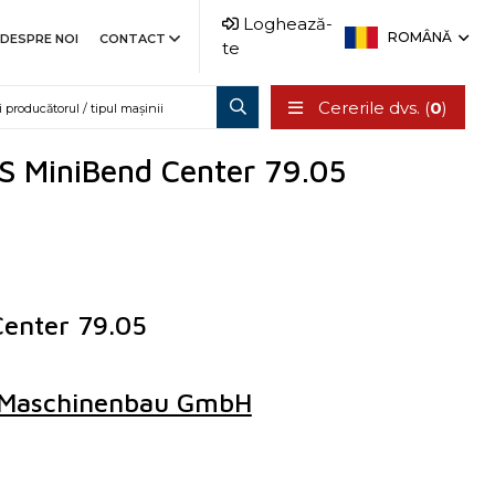
Loghează-
ROMÂNĂ
DESPRE NOI
CONTACT
te
Cererile dvs. (
0
)
S MiniBend Center 79.05
enter 79.05
 Maschinenbau GmbH