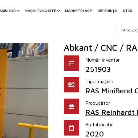
AȘINI NOI
MAȘINI FOLOSITE
MARKETPLACE
REFERINŢĂ
ȘTIRI
Abkant / CNC / RA
Număr inventar
251903
Tipul mașinii
RAS MiniBend C
Producător
RAS Reinhardt
An fabricație
2020