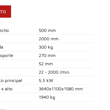
CTO
lecho
500 mm
2000 mm
da
300 kg
soporte
270 mm
52 mm
22 - 2000 /min.
co principal
5,5 kW
 x alto
3640x1100x1580 mm
1940 kg