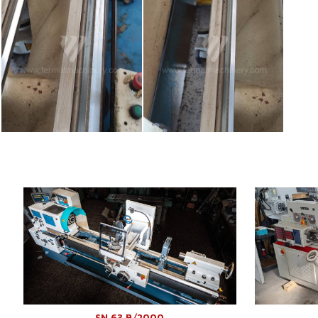
Año de fabricación:
1994
Año de fabric
Diámetro de giro sobre el
Diámetro de g
630 mm
lecho
Distancia ent
Distancia entre puntos
2000 mm
Máx. peso pi
Máx. peso pieza mecanizada
kg
Diámetro de g
Diámetro de giro sobre el
340 mm
Giros del husi
soporte
Potencia del motor eléctrico
Potencia del 
7.5 kW
principal
principal
Dimensiones largo x ancho x
4000 x 1400 x
SN 63 B/2000