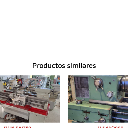
Productos similares
ación:
0
Año de fabricación:
1
iro sobre el lecho
380 mm
Diámetro de giro sobre el lecho
6
re puntos
750 mm
Distancia entre puntos
2
eza mecanizada
300 kg
Máx. peso pieza mecanizada
20
iro sobre el soporte
215 mm
Diámetro de giro sobre el
3
14 - 2800
soporte
llo
/min.
Perforación del husillo
8
motor eléctrico
Giros del husillo
9 
6 kW
Potencia del motor eléctrico
18
950x2720
principal
SV 18 RA/750
SUS 63/2000