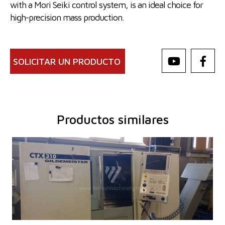
with a Mori Seiki control system, is an ideal choice for
high-precision mass production.
SOLICITAR UN PRODUCTO
Productos similares
Año de fabricación:
2005
Sistema de control
Sí
Sistema de control Siemens
Sinumerik 840 D
Diámetro de giro
365 mm
Longitud de giro
450 mm
Lecho inclinado
Sí
eje Y
No
Contrahusillo
No
Perforación del husillo
60 mm