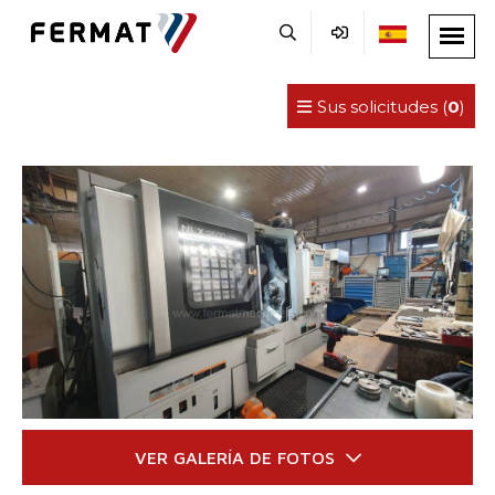
Sus solicitudes (
0
)