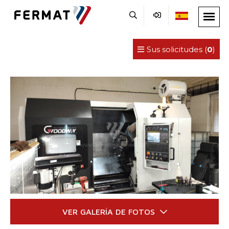
Sus solicitudes (
0
)