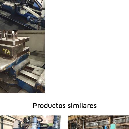
Productos similares
ación:
2011
Año de fabricación:
0
ntrol
Sí
Sistema de control
Sí