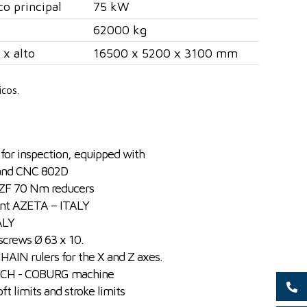
co principal
75 kW
62000 kg
 x alto
16500 x 5200 x 3100 mm
icos.
for inspection, equipped with
 and CNC 802D
 ZF 70 Nm reducers
ment AZETA – ITALY
ALY
screws Ø 63 x 10.
AIN rulers for the X and Z axes.
RICH - COBURG machine
t limits and stroke limits