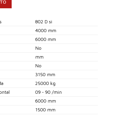
CTO
s
802 D si
4000 mm
6000 mm
No
mm
No
3150 mm
da
25000 kg
ontal
09 - 90 /min
6000 mm
1500 mm