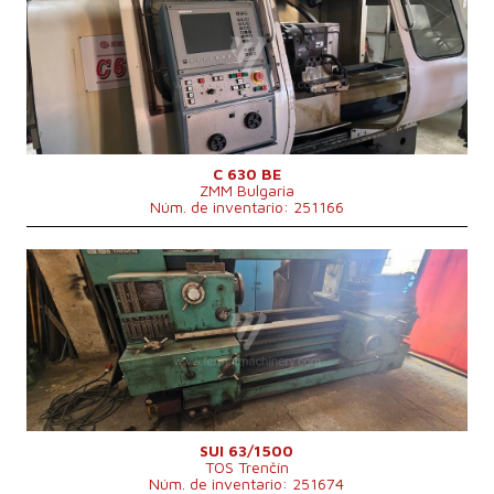
Sistema de control
Sí
Sistema de control Heidenhain
Diámetro de giro
630 mm
Longitud de giro
1000 mm
Lecho inclinado
No
Perforación del husillo
103 mm
Cabezal de revólver
Sí
Diámetro de giro sobre el soporte
430 mm
C 630 BE
ZMM Bulgaria
Núm. de inventario: 251166
Año de fabricación:
0
Sistema de control
No
Diámetro de giro
630 mm
Longitud de giro
1500 mm
Lecho inclinado
No
Perforación del husillo
71 mm
Cabezal de revólver
Sí
Núm. posiciones en el cargador de herramientas
8
Giros del husillo
0 - 2240 /min.
Potencia del motor eléctrico principal
30 kW
SUI 63/1500
TOS Trenčín
Diámetro de giro sobre el soporte
350 mm
Núm. de inventario: 251674
Cono sujetador del husillo
metrický 80 .