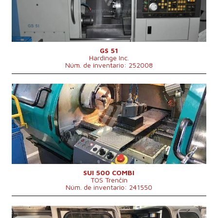
Longitud de giro
610 mm
Lecho inclinado
Sí
Perforación del husillo
52 mm
Cabezal de revólver
Sí
GS 51
Hardinge Inc.
Núm. de inventario: 252008
Año de fabricación:
1999
Sistema de control
Sí
Sistema de control Siemens
810 D
Diámetro de giro
500 mm
Longitud de giro
1500 mm
Lecho inclinado
No
Perforación del husillo
71 mm
Cabezal de revólver
Diámetro de giro sobre el soporte
290 mm
Dimensiones largo x ancho x alto
3550 x 1630 x 1820 mm
SUI 500 COMBI
TOS Trenčín
Peso de la máquina
3000 kg
Núm. de inventario: 241550
Año de fabricación:
0