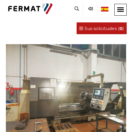
Sus solicitudes (
0
)