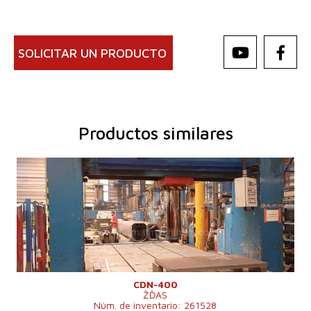
SOLICITAR UN PRODUCTO
Productos similares
Año de fabricación:
1987
Fuerza especifica de deformación de la prensa
400 t
Dimensiones de la superficie de trabajo de la
3000x6000 mm
mesa
Carrera del martinete
1000 mm
Potencia del motor eléctrico principal
15 kW
6000x4150x4170
Dimensiones largo x ancho x alto
mm
Peso de la máquina
43800 kg
Sistema de control
No
CDN-400
ŽĎAS
Núm. de inventario: 261528