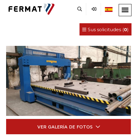
Sus solicitudes (
0
)