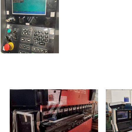
Año de fabricación:
2001
Año de fabric
Sistema de control
Sí
Sistema de co
Fuerza de presión
80 t
Fuerza de pre
Longitud de plegado
2620 mm
Longitud de p
Número de ejes accionados
4
Número de ej
Compensación del movimiento bajo
Compensación
Carrera del martinete
200 mm
movimiento b
Peso de la máquina
5750 kg
Tipo de accio