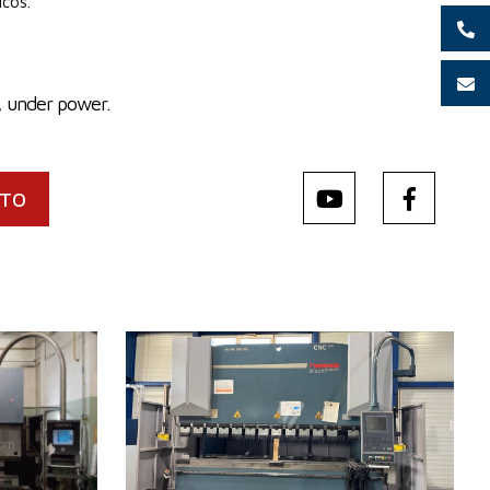
icos.
, under power.
CTO
Año de fabricación:
2013
Sistema de control
Sí
Sistema de control Cybelec
mm
Fuerza de presión
175 t
Longitud de plegado
3050 mm
Número de ejes accionados
4
Compensación del
Sí
movimiento bajo