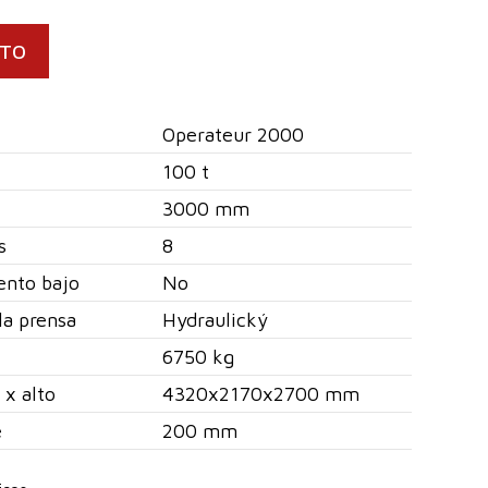
CTO
Operateur 2000
100 t
3000 mm
s
8
ento bajo
No
la prensa
Hydraulický
6750 kg
 x alto
4320x2170x2700 mm
e
200 mm