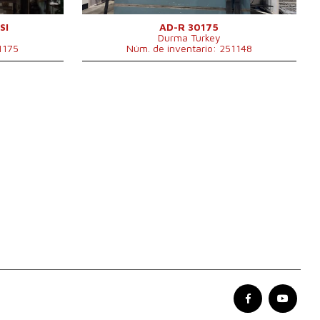
ický
Tipo de accionamiento de la
Hydraulický
m
prensa
SI
AD-R 30175
Durma Turkey
Carrera del martinete
265 mm
1175
Núm. de inventario: 251148
Dimensiones largo x ancho x
4250x2550x2750
g
alto
mm
 1650 x 2775
Peso de la máquina
11500 kg
m