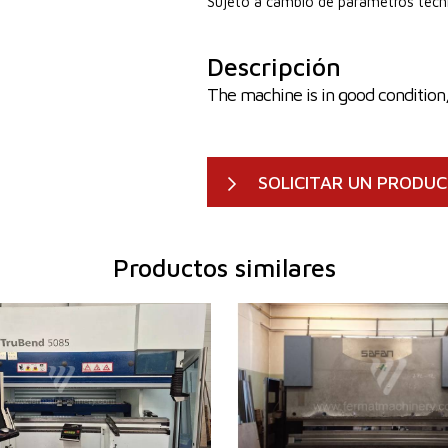
Sujeto a cambio de parámetros técn
Descripción
The machine is in good condition
SOLICITAR UN PRODU
Productos similares
ación:
2009
Año de fabricación:
2002
ntrol
Sí
Sistema de control
Sí
sión
85 t
Fuerza de presión
120 t
legado
2720 mm
Longitud de plegado
3100 
es accionados
6
Número de ejes accionados
3
 del
Compensación del
Sí
Sí
ajo
movimiento bajo
namiento de la
Tipo de accionamiento de