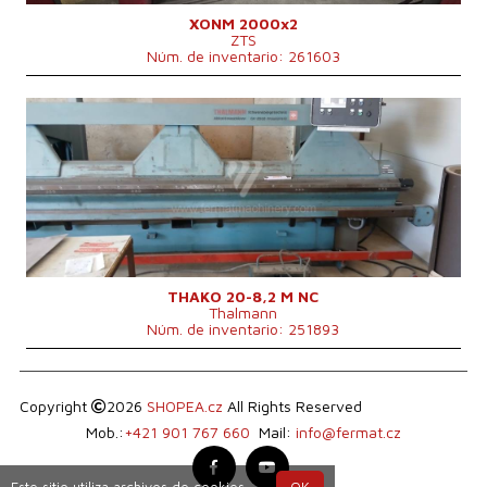
Potencia del motor eléctrico principal
2,2 kW
Sistema de control
No
XONM 2000x2
ZTS
Núm. de inventario: 261603
Año de fabricación:
1994
Grosor máx. de la chapa
2 mm
Ancho de chapa
8200 mm
Tipo de accionamiento de la máquina de
Hydraulický
doblar
9400x2000x1600
Dimensiones largo x ancho x alto
mm
Peso de la máquina
7100 kg
Sistema de control
No
THAKO 20-8,2 M NC
Thalmann
Núm. de inventario: 251893
Copyright
2026
SHOPEA.cz
All Rights Reserved
Mob.:
+421 901 767 660
Mail:
info@fermat.cz