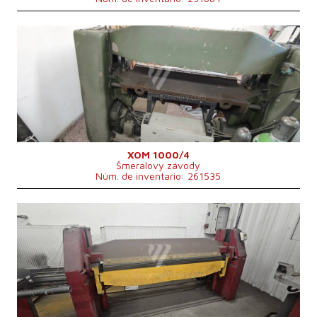
Año de fabricación:
2002
Grosor máx. de la chapa
4 mm
Ancho de chapa
1050 mm
Tipo de accionamiento de la máquina de doblar
electro-mechanical
Sistema de control
No
XOM 1000/4
Šmeralovy závody
Núm. de inventario: 261535
Año de fabricación:
1981
Grosor máx. de la chapa
2 mm
Ancho de chapa
2000 mm
Tipo de accionamiento de la máquina de
Hydraulický
doblar
Peso de la máquina
2400 kg
2780x640x1390
Dimensiones largo x ancho x alto
mm