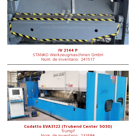
Año de fabricación:
1989
Grosor máx. de la chapa
4,5 mm
Ancho de chapa
2500 mm
Tipo de accionamiento de la máquina de
Hydraulický
doblar
3890x2000x2400
Dimensiones largo x ancho x alto
mm
Potencia del motor eléctrico principal
10,07 kW
Peso de la máquina
6300 kg
Sistema de control
No
IV 2144 P
STANKO Werkzeugmaschinen GmbH
Núm. de inventario: 241517
Año de fabricación:
2014
Grosor máx. de la chapa
3 mm
Ancho de chapa
3640 mm
Tipo de accionamiento de la máquina de doblar
Hydraulický
Peso de la máquina
26 500 kg
Potencia del motor eléctrico principal
34 kW
Sistema de control
No
Codatto EVA3122 (Trubend Center 5030)
Trumpf
Núm. de inventario: 231684