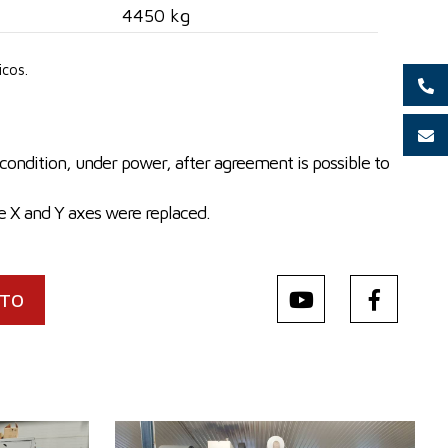
4450 kg
icos.
condition, under power, after agreement is possible to
e X and Y axes were replaced.
CTO
24
Año de fabricación:
2011