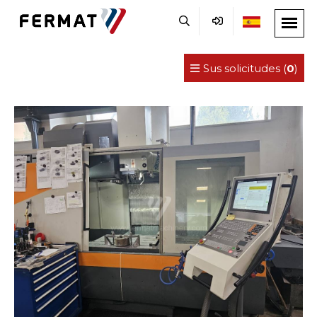
Sus solicitudes (
0
)