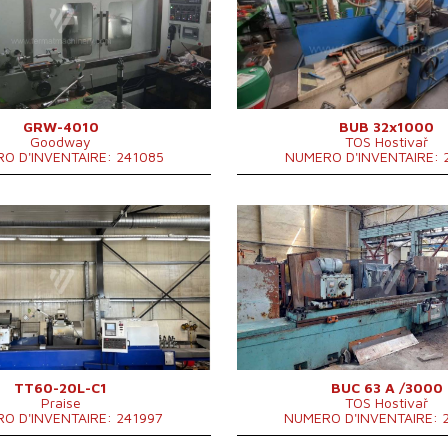
e a meulager
400 mm
Longueur maxi de meulage
100
i de meulage
1000 mm
Poids maxi de la piece a usiner
350 
la piece a usiner
750 kg
Equipement pour meulage
OUI
our meulage intérieure
NON
intérieure
351
Dimensions hors tout
mm
Poids totale de la machine
5300
GRW-4010
BUB 32x1000
Goodway
TOS Hostivař
O D'INVENTAIRE: 241085
NUMERO D'INVENTAIRE: 
duction:
2015
Année de production:
ontrôle
OUI
Système de contrôle
ontrôle Fanuc
0i Mate - MD
Max. diamètre a meulager
e a meulager
600 mm
Longueur maxi de meulage
i de meulage
2000 mm
Poids maxi de la piece a usiner
la piece a usiner
6000 kg
Equipement pour meulage intérieur
our meulage intérieure
NON
Puissance d´entré
Poids totale de la machine
TT60-20L-C1
BUC 63 A /3000
Praise
TOS Hostivař
O D'INVENTAIRE: 241997
NUMERO D'INVENTAIRE: 