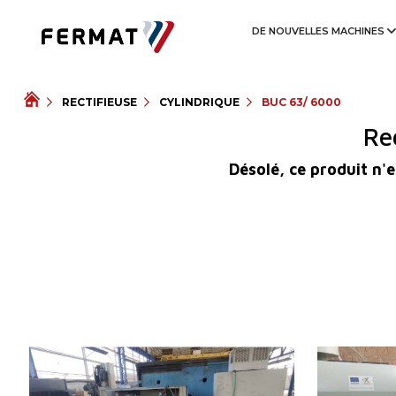
DE NOUVELLES MACHINES
RECTIFIEUSE
CYLINDRIQUE
BUC 63/ 6000
Re
Désolé, ce produit n'e
Année de production:
2004
Année de pro
Système de contrôle
OUI
Système de c
Système de contrôle Siemens
Simatic OP17
Système de co