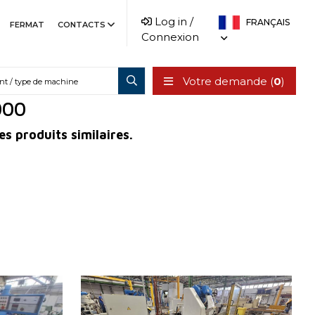
Log in /
FRANÇAIS
FERMAT
CONTACTS
Connexion
Votre demande (
0
)
000
es produits similaires.
3
Année de production:
1976
Système de contrôle
NON
 mm
Max. diamètre a meulager
630 mm