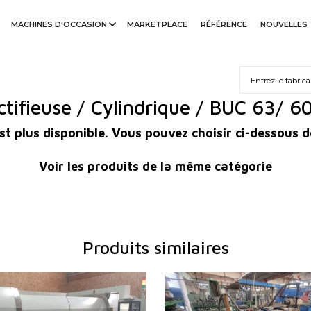
MACHINES D'OCCASION
MARKETPLACE
RÉFÉRENCE
NOUVELLES
ctifieuse / Cylindrique / BUC 63/ 6
st plus disponible. Vous pouvez choisir ci-dessous d
Voir les produits de la même catégorie
Produits similaires
duction:
2018
Année de production:
199
ontrôle
OUI
Système de contrôle
NON
ntrôle Mitsubishi
M 70
Max. diamètre a meulager
320