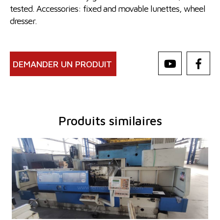
tested. Accessories: fixed and movable lunettes, wheel
dresser.
DEMANDER UN PRODUIT
Produits similaires
Année de production:
2004
Système de contrôle
OUI
Système de contrôle Siemens
Simatic OP17
Max. diamètre a meulager
400 mm
Longueur maxi de meulage
1500 mm
Poids maxi de la piece a usiner
500 kg
Equipement pour meulage intérieure
OUI
Poids totale de la machine
9200 kg
Dimensions hors tout
6220x2760x1950 mm