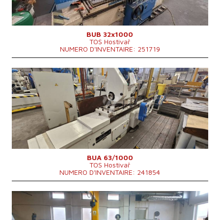
Dimensions hors tout
3510x2695x1668 mm
Poids totale de la machine
5300 kg
BUB 32x1000
TOS Hostivař
NUMERO D'INVENTAIRE: 251719
Année de production:
1976
Système de contrôle
NON
Max. diamètre a meulager
630 mm
Longueur maxi de meulage
1000 mm
Poids maxi de la piece a usiner
900 kg
Equipement pour meulage intérieure
Cone de la broche
MORSE 6 .
Diametre du mandrin
315 mm
Puissance du moteur principal
22 kW
Dimensions hors tout
5425 x 2980 x mm
BUA 63/1000
TOS Hostivař
Poids totale de la machine
10000 kg
NUMERO D'INVENTAIRE: 241854
Année de production:
2007
Système de contrôle
OUI
Système de contrôle Siemens
Sinumerik 840 D