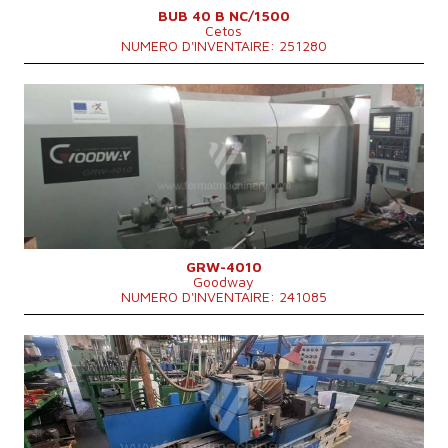
BUB 40 B NC/1500
Cetos
NUMERO D'INVENTAIRE: 251280
Année de production:
2018
Système de contrôle
OUI
Système de contrôle Mitsubishi
M 70
Max. diamètre a meulager
400 mm
Longueur maxi de meulage
1000 mm
Poids maxi de la piece a usiner
750 kg
Equipement pour meulage intérieure
NON
GRW-4010
Goodway
NUMERO D'INVENTAIRE: 241085
Année de production:
1993
Système de contrôle
NON
Max. diamètre a meulager
320 mm
Longueur maxi de meulage
1000 mm
Poids maxi de la piece a usiner
350 kg
Equipement pour meulage intérieure
OUI