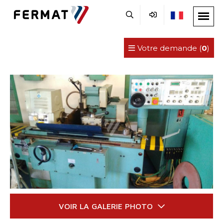
Votre demande (
0
)