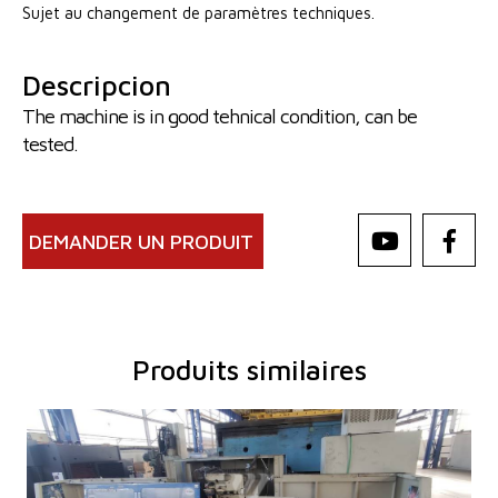
Sujet au changement de paramètres techniques.
Descripcion
The machine is in good tehnical condition, can be
tested.
DEMANDER UN PRODUIT
Produits similaires
Année de production:
2004
Système de contrôle
OUI
Système de contrôle Siemens
Simatic OP17
Max. diamètre a meulager
400 mm