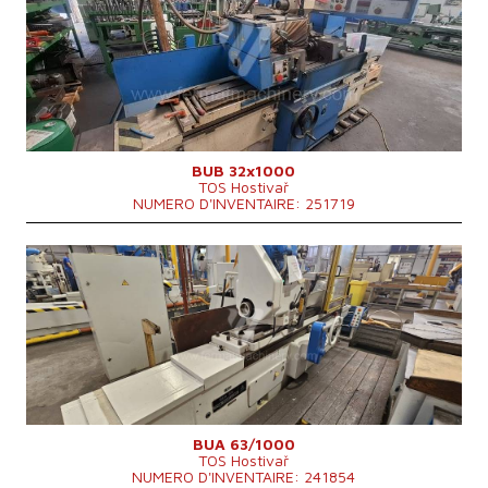
Système de contrôle
NON
Max. diamètre a meulager
320 mm
Longueur maxi de meulage
1000 mm
Poids maxi de la piece a usiner
350 kg
Equipement pour meulage intérieure
OUI
Dimensions hors tout
3510x2695x1668 mm
Poids totale de la machine
5300 kg
BUB 32x1000
TOS Hostivař
NUMERO D'INVENTAIRE: 251719
Année de production:
1976
Système de contrôle
NON
Max. diamètre a meulager
630 mm
Longueur maxi de meulage
1000 mm
Poids maxi de la piece a usiner
900 kg
Equipement pour meulage intérieure
Cone de la broche
MORSE 6 .
Diametre du mandrin
315 mm
Puissance du moteur principal
22 kW
Dimensions hors tout
5425 x 2980 x mm
BUA 63/1000
TOS Hostivař
Poids totale de la machine
10000 kg
NUMERO D'INVENTAIRE: 241854