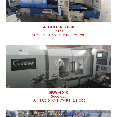
Longueur maxi de meulage
1500 mm
Poids maxi de la piece a usiner
500 kg
Equipement pour meulage intérieure
OUI
Poids totale de la machine
9200 kg
Dimensions hors tout
6220x2760x1950 mm
BUB 40 B NC/1500
Cetos
NUMERO D'INVENTAIRE: 251280
Année de production:
2018
Système de contrôle
OUI
Système de contrôle Mitsubishi
M 70
Max. diamètre a meulager
400 mm
Longueur maxi de meulage
1000 mm
Poids maxi de la piece a usiner
750 kg
Equipement pour meulage intérieure
NON
GRW-4010
Goodway
NUMERO D'INVENTAIRE: 241085
Année de production:
1993