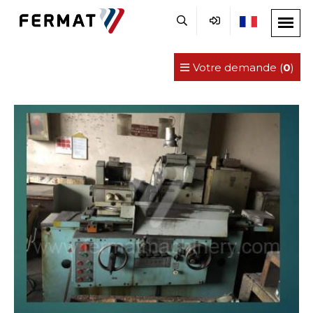
Votre demande (
0
)