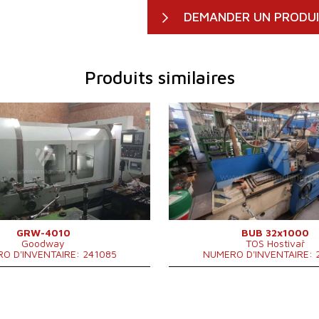
DEMANDER UN PRODU
Produits similaires
duction:
2018
Année de production:
199
ontrôle
OUI
Système de contrôle
NON
ntrôle Mitsubishi
M 70
Max. diamètre a meulager
320
e a meulager
400 mm
Longueur maxi de meulage
100
i de meulage
1000 mm
Poids maxi de la piece a usiner
350 
la piece a usiner
750 kg
Equipement pour meulage
OUI
our meulage intérieure
NON
intérieure
351
Dimensions hors tout
mm
Poids totale de la machine
5300
GRW-4010
BUB 32x1000
Goodway
TOS Hostivař
O D'INVENTAIRE: 241085
NUMERO D'INVENTAIRE: 