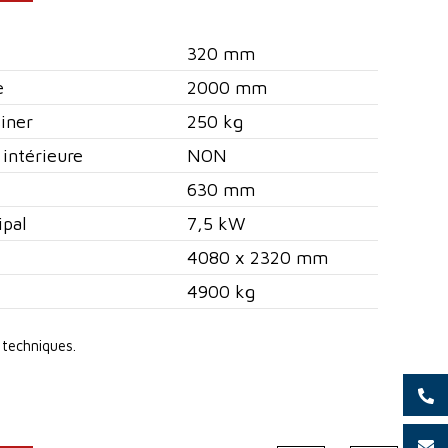
320 mm
e
2000 mm
siner
250 kg
intérieure
NON
630 mm
ipal
7,5 kW
4080 x 2320 mm
4900 kg
techniques.