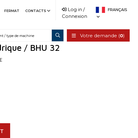
Log in /
FRANÇAIS
FERMAT
CONTACTS
Connexion
Votre demande (
0
)
ndrique / BHU 32
E
IT