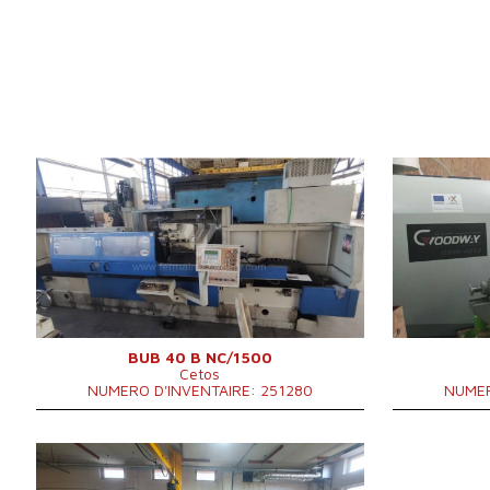
Année de production:
2004
Année de pro
Système de contrôle
OUI
Système de c
Système de contrôle Siemens
Simatic OP17
Système de co
Max. diamètre a meulager
400 mm
Max. diamètr
Longueur maxi de meulage
1500 mm
Longueur max
Poids maxi de la piece a usiner
500 kg
Poids maxi de 
Equipement pour meulage
Equipement p
OUI
intérieure
Poids totale de la machine
9200 kg
6220x2760x1950
BUB 40 B NC/1500
Dimensions hors tout
Cetos
mm
NUMERO D'INVENTAIRE: 251280
NUMER
Année de production:
2007
Système de contrôle
OUI