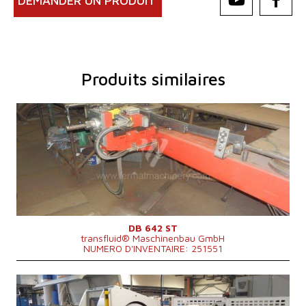
DEMANDER UN PRODUIT
Produits similaires
Année de production:
1999
Diamètre maxi de la tube a cintré
42 mm
Épaisseur de la paroi du tuyau
6 mm
Type d'entraînement de cintreuse
Hydraulický
Dimensions hors tout
4000x650x1150 mm
Système de contrôle
NON
DB 642 ST
transfluid® Maschinenbau GmbH
NUMERO D'INVENTAIRE: 251551
Année de production:
2002
Diamètre maxi de la tube a cintré
18 mm