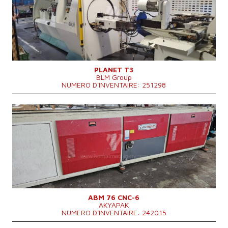
Épaisseur de la paroi du tuyau
1 mm
Type d'entraînement de cintreuse
Hydraulický
Poids totale de la machine
3900 kg
Puissance du moteur principal
8 kW
Système de contrôle
NON
PLANET T3
BLM Group
NUMERO D'INVENTAIRE: 251298
Année de production:
2015
Diamètre maxi de la tube a cintré
76 mm
Épaisseur de la paroi du tuyau
3 mm
Type d'entraînement de cintreuse
Hydraulický
Dimensions hors tout
8900 x 1200 x 1850 mm
Poids totale de la machine
4850 kg
Système de contrôle
NON
ABM 76 CNC-6
AKYAPAK
NUMERO D'INVENTAIRE: 242015