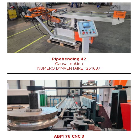
Année de production:
2018
Diamètre maxi de la tube a cintré
32 mm
Épaisseur de la paroi du tuyau
2 mm
Type d'entraînement de cintreuse
Hydraulický
Système de contrôle
NON
Pipebending 42
Cansa makina
NUMERO D'INVENTAIRE: 261637
Année de production:
2019
Diamètre maxi de la tube a cintré
76 mm
Épaisseur de la paroi du tuyau
3 mm
Type d'entraînement de cintreuse
Hydraulický
Longueur de la piece maxi
6000 mm
Puissance du moteur principal
7,5 kW
Dimensions hors tout
8900x1200x1850 mm
Poids totale de la machine
4850 kg
Système de contrôle
NON
ABM 76 CNC 3