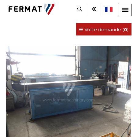
Votre demande (
0
)