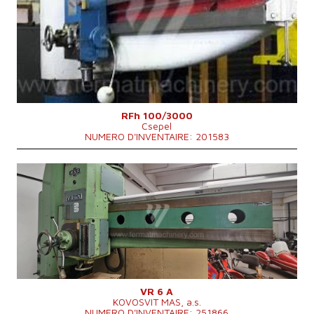
Année de production:
0
Diamètre maxi de forage
100 mm
Cone de la broche
Mo 6 .
Max. chemin de broche le long du bras
3000 mm
Dimensions hors tout
4390x1550x4130 mm
Poids totale de la machine
14500 kg
Système de contrôle
NON
RFh 100/3000
Csepel
NUMERO D'INVENTAIRE: 201583
Année de production:
0
Diamètre maxi de forage
63 mm
Cone de la broche
MORSE 5 .
Réglage vertical maxi de bras
950 mm
Surface de serrage de la table
290 x 1080 mm
Dimensions hors tout
3240x1300x3900 mm
Poids totale de la machine
5800 kg
Système de contrôle
NON
VR 6 A
KOVOSVIT MAS, a.s.
NUMERO D'INVENTAIRE: 251866