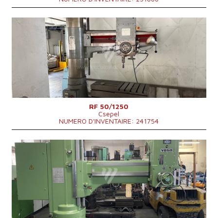
Année de production:
1981
Diamètre maxi de forage
50 mm
Cone de la broche
Morse 4 .
Max. chemin de broche le long du bras
1250 mm
Vitesse de broche
45 - 2000 /min.
Dimensions hors tout
2190x950x2830 mm
Poids totale de la machine
3050 kg
Système de contrôle
NON
RF 50/1250
Csepel
NUMERO D'INVENTAIRE: 241754
Année de production:
1999
Diamètre maxi de forage
50 mm
Cone de la broche
.
Distance maxi de la Axe de la broche à la colonne
1600 mm
Poids totale de la machine
4550 kg
Système de contrôle
NON