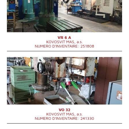
Cone de la broche
MORSE 5 .
Réglage vertical maxi de bras
950 mm
Surface de serrage de la table
290 x 1080 mm
Dimensions hors tout
3240x1300x3900 mm
Poids totale de la machine
5800 kg
Système de contrôle
NON
VR 6 A
KOVOSVIT MAS, a.s.
NUMERO D'INVENTAIRE: 251808
Année de production:
1992
Diamètre maxi de forage
32 mm
Cone de la broche
Morse 3 .
Réglage vertical maxi de bras
520 mm
Distance maxi de la Axe de la broche à la
1000 mm
colonne
Puissance du moteur principal
2,2 kW
Puissance d´entré
3,5 kVA
1700x1070x2620
Dimensions hors tout
mm
VO 32
KOVOSVIT MAS, a.s.
Poids totale de la machine
1800 kg
NUMERO D'INVENTAIRE: 241330
Max. chemin de broche le long du bras
750 mm
Système de contrôle
NON