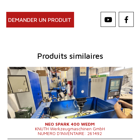
DEMANDER UN PRODUIT
Produits similaires
Année de production:
2018
Course X
550 mm
Course Y
400 mm
Course Z
350 mm
Dimensions de la table
820 x 500 mm
Poids maxi de la piece a usiner
1000 kg
Précision - positionnement
0,005 mm
Système de contrôle
NON
NEO SPARK 400 WEDM
KNUTH Werkzeugmaschinen GmbH
NUMERO D'INVENTAIRE: 261492