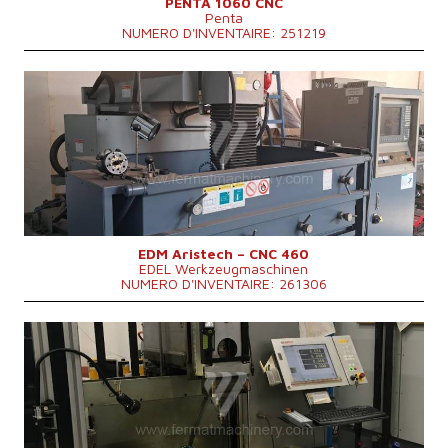
PENTA 1060 CNC
Penta
NUMERO D'INVENTAIRE: 251219
Année de production:
2015
Course X
600 mm
Course Y
500 mm
Course Z
300 mm
Poids totale de la machine
875 kg
Dimensions de la table
750x300 mm
Poids maxi de la piece a usiner
300 kg
Dimensions hors tout
1345×940×2040 mm
Système de contrôle
NON
EDM Aristech – CNC 460
EDEL Werkzeugmaschinen
NUMERO D'INVENTAIRE: 261306
Année de production:
2006
Course X
350 mm
Course Y
270 mm
Course Z
270 mm
Dimensions de la table
550 × 350 mm
Dimensions hors tout
2300x1600x2400 mm