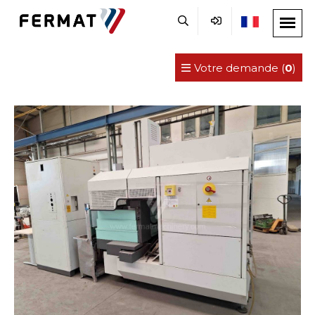
Votre demande (
0
)