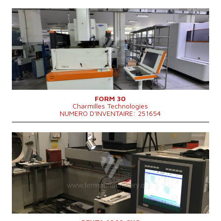
Année de production:
2017
Course X
600 mm
Course Y
400 mm
Course Z
400 mm
Poids maxi de la piece a usiner
1000 kg
Poids maximal de l'outil
100 kg
Dimensions maxi de la piece a usiner
1000x700x400 mm
Dimensions hors tout
1600 x 2700 x 2858 mm
Poids totale de la machine
4200 kg
Système de contrôle
NON
FORM 30
Charmilles Technologies
NUMERO D'INVENTAIRE: 251654
Année de production:
2014
Course X
1000 mm
Course Y
600 mm
Course Z
500 mm
Poids maxi de la piece a usiner
4500 kg
Système de contrôle
OUI
Système de contrôle Penta CNC
Poids totale de la machine
6000 kg
Dimensions de la table
1250x750 mm