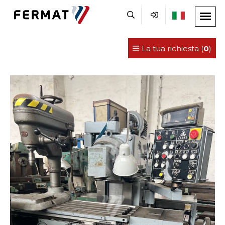
La tua richiesta (
0
)