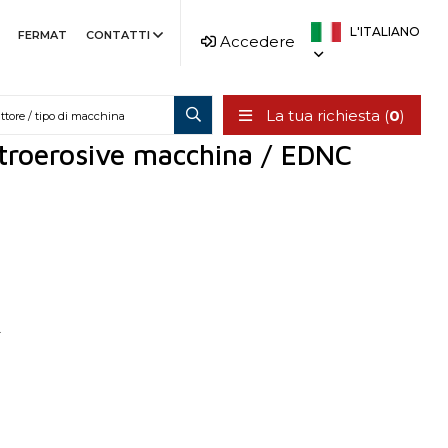
L'ITALIANO
FERMAT
CONTATTI
Accedere
La tua richiesta (
0
)
ctroerosive macchina / EDNC
R