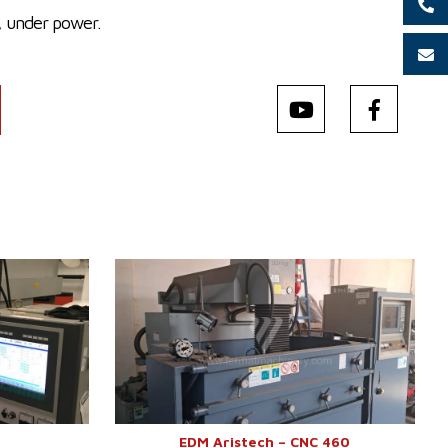
, under power.
4
Anno di fabbricazione:
2015
0 mm
Spostamento asse X
600 mm
0 mm
Spostamento asse Y
500 mm
 mm
Spostamento asse Z
300 mm
0 kg
Peso della macchina
875 kg
Dimensioni del banco
750x300 mm
Peso max. del pezzo
300 kg
0 kg
lavorato
0x750 mm
Dimensioni lungh. x largh. x
1345×940×2040
alt.
mm
EDM Aristech – CNC 460