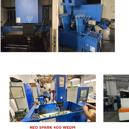
Anno di fabbricazione:
2018
Anno di fabbr
Spostamento asse X
550 mm
Spostamento 
Spostamento asse Y
400 mm
Spostamento 
Spostamento asse Z
350 mm
Spostamento 
Dimensioni del banco
820 x 500 mm
Peso max. del
Peso max. del pezzo lavorato
1000 kg
Il peso max. d
Precisione - posizionamento
0,005 mm
Dimensioni m
Sistema di controllo
No
da lavorare
Dimensioni lung
NEO SPARK 400 WEDM