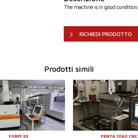
The machine is in good condition
RICHIEDI PRODOTTO
Prodotti simili
icazione:
2017
Anno di fabbricazione:
201
asse X
600 mm
Spostamento asse X
100
asse Y
400 mm
Spostamento asse Y
60
asse Z
400 mm
Spostamento asse Z
500
 pezzo lavorato
1000 kg
Peso max. del pezzo lavorato
450
ell'utensile
100 kg
Sistema di controllo
Sì
assime del pezzo
1000x700x400
Sistema di controllo Penta CNC
mm
Peso della macchina
600
1600 x 2700 x
Dimensioni del banco
125
h. x largh. x alt.
2858 mm
FORM 30
PENTA 1060 CNC