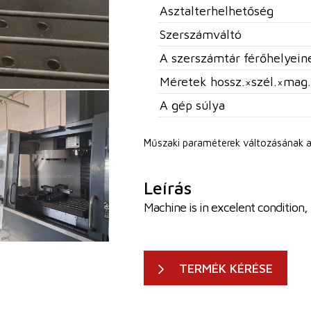
Asztalterhelhetőség
Szerszámváltó
A szerszámtár férőhelyei
Méretek hossz.×szél.×mag.
A gép súlya
Műszaki paraméterek változásának a
Leírás
Machine is in excelent condition,
TERMÉK KÉRÉSE