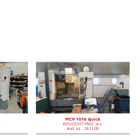
Gyártás éve:
2011
Vezérlőrendszer
igen
20
Heidenhain vezérlőrendszer
TNC 530
x 600 mm
1300 x 600
Az asztal felfogó felülete
 mm
mm
mm
X irányú mozgás
1016 mm
mm
Y irányú mozgás
610 mm
000 /min.
Z irányú mozgás
710 mm
0 - 10000
Orsó fordulatszáma
/min.
MCV 1016 Quick
.
KOVOSVIT MAS, a.s.
Vezérelt tengelyek száma
3
Kat. sz.: 261128
 .
Orsón keresztüli hűtés
igen
x 3000 x 2940
Orsón keresztüli hűtőnyomás
bar