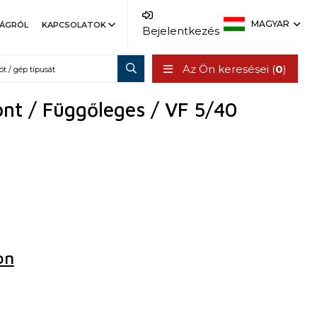
MAGYAR
SÁGRÓL
KAPCSOLATOK
Bejelentkezés
Az Ön keresései (
0
)
t / Függőleges / VF 5/40
on