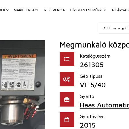
PEK
MARKETPLACE
REFERENCIA
HÍREK ES ESEMÉNYEK
A TÁRSA
Megmunkáló közpon
Katalógusszám
261305
Gép típusa
VF 5/40
Gyártó
Haas Automati
Gyártás éve
2015