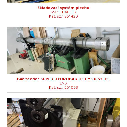
Skladovací systém plechu
SSI SCHAEFER
Kat. sz.: 251420
Gyártás éve:
0
Rúdanyag max. átmérője
53, 48, 44, 34, 24.5, 18 mm
Vezérlőrendszer
nem
Bar feeder SUPER HYDROBAR HS HYS 6.52 HS,
LNS
Kat. sz.: 251098
Gyártás éve:
2022
Max. lemezvastagság
4 mm
A gép súlya
460 kg
Vezérlőrendszer
nem