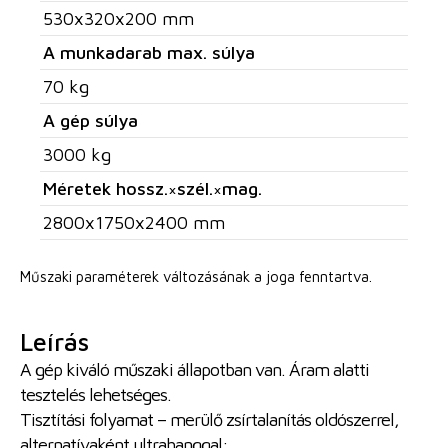
530x320x200 mm
A munkadarab max. súlya
70 kg
A gép súlya
3000 kg
Méretek hossz.×szél.×mag.
2800x1750x2400 mm
Műszaki paraméterek változásának a joga fenntartva.
Leírás
A gép kiváló műszaki állapotban van. Áram alatti
tesztelés lehetséges.
Tisztítási folyamat – merülő zsírtalanítás oldószerrel,
alternatívaként ultrahanggal: