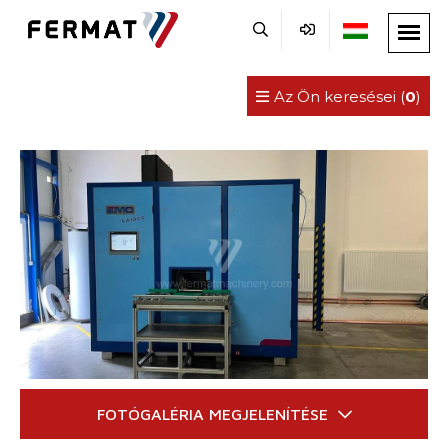
Az Ön keresései (
0
)