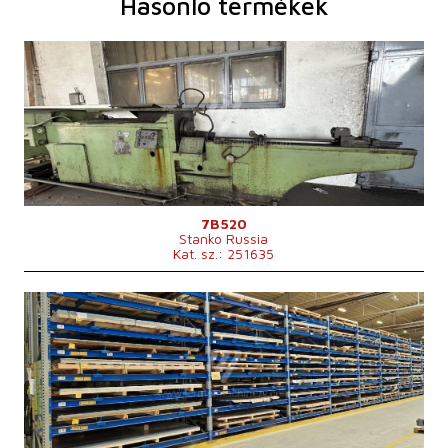
Hasonló termékek
Gyártás éve:
1966
Névleges alakító erő
20 t
Vésési hosszúság
1600 mm
Asztalméret
130 mm
Összesített teljesítmény
22 kVA
Méretek hossz.×szél.×mag.
6840x1535x1370 mm
A gép súlya
5200 kg
Vezérlőrendszer
nem
7B520
Stanko Russia
Kat. sz.: 251635
Gyártás éve:
2019
A gép súlya
3000 kg
Méretek hossz.×szél.×mag.
35000x7300x3800 mm
Vezérlőrendszer
nem