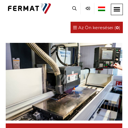
Az Ön keresései (
0
)