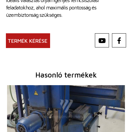
ideális választás olyan igényes fémcsiszolási
feladatokhoz, ahol maximális pontosság és
üzembiztonság szükséges.
TERMÉK KÉRÉSE
Hasonló termékek
Gyártás éve:
0
Vezérlőrendszer
nem
A köszörülés max. hosszúsága
630 mm
A köszörülés max. szélessége
200 mm
A munkadarab max. magassága
300 mm
Mentése orsó Sanders
Az asztal felfogó felülete
200 x 630 mm
A munkadarab max. súlya
180 kg