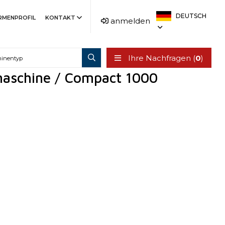
DEUTSCH
IRMENPROFIL
KONTAKT
anmelden
Ihre Nachfragen (
0
)
maschine / Compact 1000