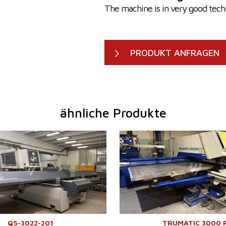
The machine is in very good techn
PRODUKT ANFRAGEN
ähnliche Produkte
2014
Baujahr:
200
1500x3000
Arbeitsflaeche
307
e
mm
Presskraft
18 t
22 t
X Weg
307
azin
ja
Y Weg
166
ahl im
Max. Blechdicke
6,4
20
hsler
Werkzeugmagazin
ja
ke
6 mm
Positionenanzahl im
20
m
nein
Werkzeugwechsler
Kontrollsystem
ja
Q5-3022-201
TRUMATIC 3000 