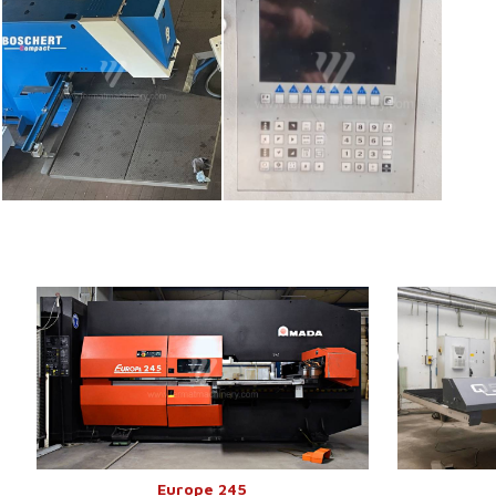
Baujahr:
2001
Baujahr:
Arbeitsflaeche
1020 x 2540 mm
Arbeitsflaech
Presskraft
20 t
Max. Blechdicke
6 mm
Presskraft
Max. Werkstückgewicht
100 kg
Werkzeugmag
Maschinenabmessungen L x
4460 x 2750 x 2130
Positionenanz
B x H
mm
Werkzeugwec
Kontrollsystem
ja
Max. Blechdic
Steuerung Fanuc
Kontrollsyste
Europe 245