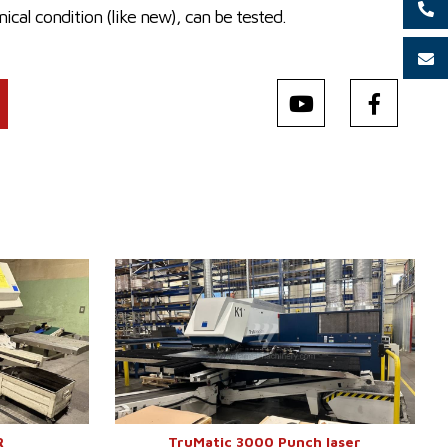
ical condition (like new), can be tested.
5
Baujahr:
2011
0x1660 mm
2500x1250
Arbeitsflaeche
mm
0 mm
Presskraft
16,5 t
0 mm
Werkzeugmagazin
ja
 mm
Positionenanzahl im
18
Werkzeugwechsler
Laserleistung
2000 W
Max. Blechdicke
6 mm
Kontrollsystem
nein
R
TruMatic 3000 Punch laser