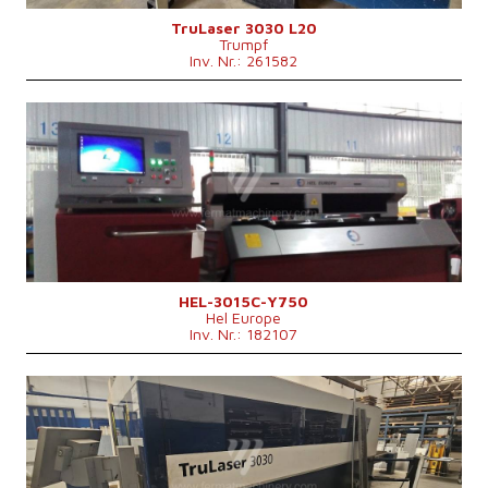
Kontrollsystem
nein
TruLaser 3030 L20
Trumpf
Inv. Nr.: 261582
Baujahr:
2015
Max. Werkstücklänge
3000 mm
Max. Werkstückbreite
1500 mm
Max. Blechdicke
12 mm
Laserleistung
750 W
Fiber
ja
Kontrollsystem
nein
HEL-3015C-Y750
Hel Europe
Inv. Nr.: 182107
Baujahr:
2019
Max. Werkstücklänge
3000 mm
Max. Werkstückbreite
1500 mm
Max. Blechdicke
25 mm
Laserleistung
4000 W