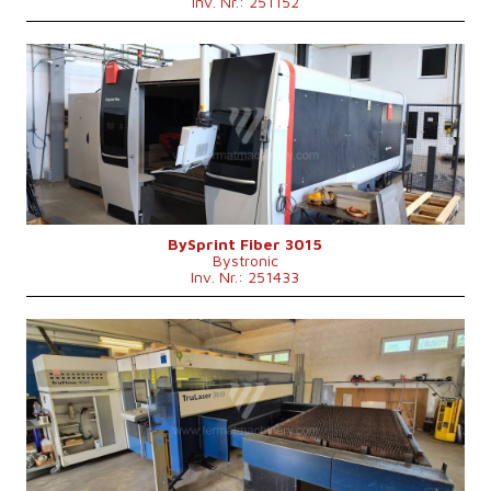
Inv. Nr.: 251152
Baujahr:
2019
Max. Werkstücklänge
3000 mm
Max. Werkstückbreite
1500 mm
Max. Blechdicke
15 mm
Laserleistung
4000 W
Fiber
ja
Max. Werkstückgewicht
890 kg
Maschinengewicht
13000 kg
Kontrollsystem
nein
BySprint Fiber 3015
Bystronic
Inv. Nr.: 251433
Baujahr:
2010
Max. Werkstücklänge
3000 mm
Max. Werkstückbreite
1500 mm
Max. Blechdicke
20 mm
Laserleistung
4000 W
Fiber
nein
Max. Werkstückgewicht
900 kg
Maschinenabmessungen L x B x H
8800 x 6010 x 2400 mm