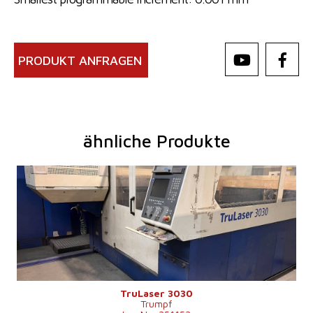
PRODUKT ANFRAGEN
ähnliche Produkte
Baujahr:
2007
Max. Werkstücklänge
3000 mm
Max. Werkstückbreite
1500 mm
Max. Blechdicke
20 mm
Laserleistung
3200 W
Fiber
nein
Max. Werkstückgewicht
900 kg
Maschinenabmessungen L x B x H
8800 x 6010 x 2400 mm
Maschinengewicht
12000 kg
Kontrollsystem
nein
TruLaser 3030
Trumpf