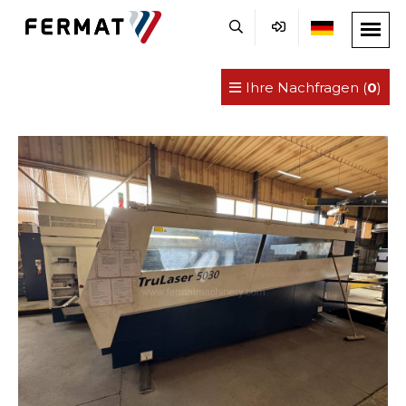
Ihre Nachfragen (
0
)