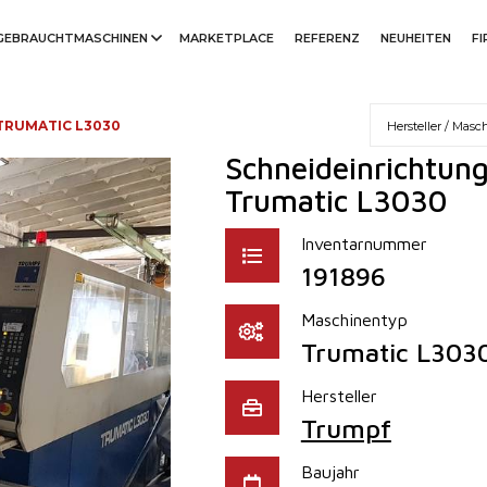
GEBRAUCHTMASCHINEN
MARKETPLACE
REFERENZ
NEUHEITEN
F
TRUMATIC L3030
Schneideinrichtung
Trumatic L3030
Inventarnummer
191896
Maschinentyp
Trumatic L303
Hersteller
Trumpf
Baujahr