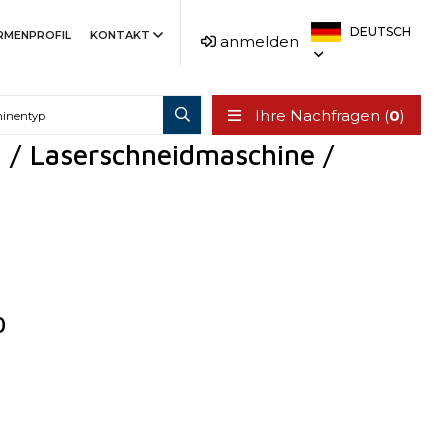
DEUTSCH
IRMENPROFIL
KONTAKT
anmelden
Ihre Nachfragen (
0
)
 / Laserschneidmaschine /
0