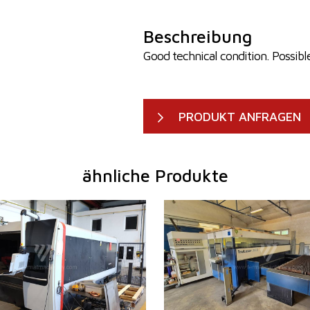
Beschreibung
Good technical condition. Possibl
PRODUKT ANFRAGEN
ähnliche Produkte
2019
Baujahr:
2010
cklänge
3000 mm
Max. Werkstücklänge
3000 
kbreite
1500 mm
Max. Werkstückbreite
1500 
ke
15 mm
Max. Blechdicke
20 mm
4000 W
Laserleistung
4000 
ja
Fiber
nein
ckgewicht
890 kg
Max. Werkstückgewicht
900 kg
icht
13000 kg
Maschinenabmessungen L x
8800 x