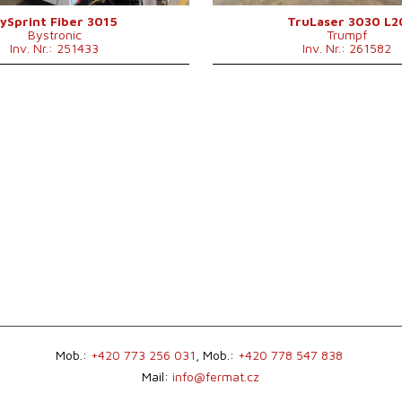
m
nein
B x H
mm
Kontrollsystem
nein
ySprint Fiber 3015
TruLaser 3030 L2
Bystronic
Trumpf
Inv. Nr.: 251433
Inv. Nr.: 261582
Mob.:
+420 773 256 031
, Mob.:
+420 778 547 838
Mail:
info@fermat.cz