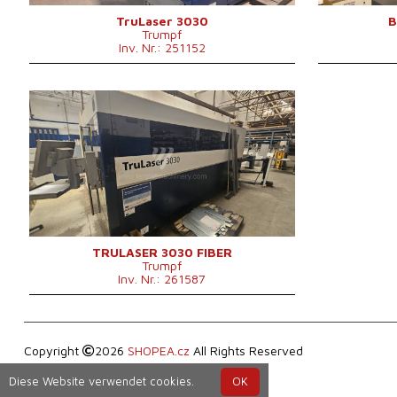
B x H
mm
Kontrollsyste
Maschinengewicht
12000 kg
TruLaser 3030
B
Trumpf
Kontrollsystem
nein
Inv. Nr.: 251152
Baujahr:
2019
Max. Werkstücklänge
3000 mm
Max. Werkstückbreite
1500 mm
Max. Blechdicke
25 mm
Laserleistung
4000 W
Fiber
ja
Maschinenabmessungen L x
9300x5100x2400
B x H
mm
Maschinengewicht
9000 kg
Max. Dicke des
TRULASER 3030 FIBER
20/15 mm
Trumpf
Schneidmaterials
Inv. Nr.: 261587
Max. Werkstückgewicht
710 kg
Die Abmessungen des
3000x1500 mm
Desktop
Kontrollsystem
nein
Copyright
2026
SHOPEA.cz
All Rights Reserved
Diese Website verwendet cookies.
OK