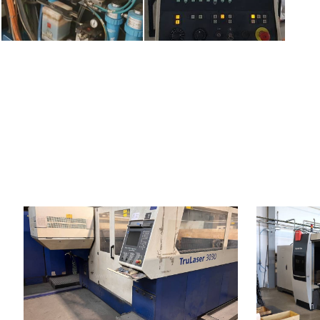
Baujahr:
2007
Baujahr:
Max. Werkstücklänge
3000 mm
Max. Werkstü
Max. Werkstückbreite
1500 mm
Max. Werkstüc
Max. Blechdicke
20 mm
Max. Blechdic
Laserleistung
3200 W
Laserleistung
Fiber
nein
Fiber
Max. Werkstückgewicht
900 kg
Max. Werkstü
Maschinenabmessungen L x
8800 x 6010 x 2400
Maschinengew