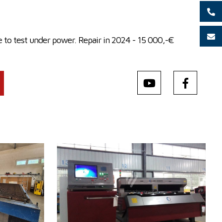
e to test under power. Repair in 2024 - 15 000,-€
Baujahr:
2015
mm
Max. Werkstücklänge
3000 mm
mm
Max. Werkstückbreite
1500 mm
Max. Blechdicke
12 mm
W
Laserleistung
750 W
Fiber
ja
Kontrollsystem
nein
 6010 x 2400