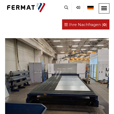
Ihre Nachfragen (
0
)