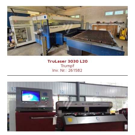
Baujahr:
2010
Max. Werkstücklänge
3000 mm
Max. Werkstückbreite
1500 mm
Max. Blechdicke
20 mm
Laserleistung
4000 W
Fiber
nein
Max. Werkstückgewicht
900 kg
Maschinenabmessungen L x B x H
8800 x 6010 x 2400 mm
Kontrollsystem
nein
TruLaser 3030 L20
Trumpf
Inv. Nr.: 261582
Baujahr:
2015
Max. Werkstücklänge
3000 mm
Max. Werkstückbreite
1500 mm
Max. Blechdicke
12 mm
Laserleistung
750 W
Fiber
ja
Kontrollsystem
nein