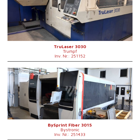
Max. Werkstücklänge
3000 mm
Max. Werkstückbreite
1500 mm
Max. Blechdicke
20 mm
Laserleistung
3200 W
Fiber
nein
Max. Werkstückgewicht
900 kg
Maschinenabmessungen L x B x H
8800 x 6010 x 2400 mm
Maschinengewicht
12000 kg
Kontrollsystem
nein
TruLaser 3030
Trumpf
Inv. Nr.: 251152
Baujahr:
2019
Max. Werkstücklänge
3000 mm
Max. Werkstückbreite
1500 mm
Max. Blechdicke
15 mm
Laserleistung
4000 W
Fiber
ja
Max. Werkstückgewicht
890 kg
Maschinengewicht
13000 kg
Kontrollsystem
nein
BySprint Fiber 3015
Bystronic
Inv. Nr.: 251433