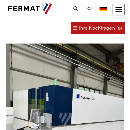
Ihre Nachfragen (
0
)