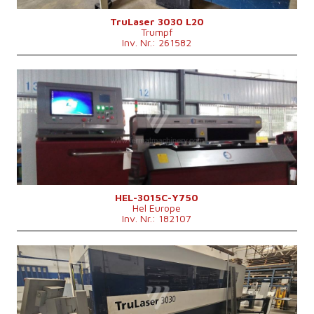
Kontrollsystem
nein
TruLaser 3030 L20
Trumpf
Inv. Nr.: 261582
Baujahr:
2015
Max. Werkstücklänge
3000 mm
Max. Werkstückbreite
1500 mm
Max. Blechdicke
12 mm
Laserleistung
750 W
Fiber
ja
Kontrollsystem
nein
HEL-3015C-Y750
Hel Europe
Inv. Nr.: 182107
Baujahr:
2019
Max. Werkstücklänge
3000 mm
Max. Werkstückbreite
1500 mm
Max. Blechdicke
25 mm
Laserleistung
4000 W