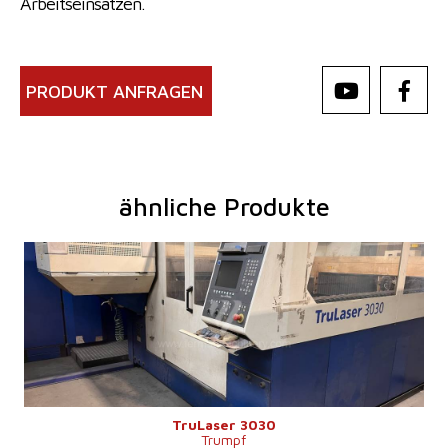
Arbeitseinsätzen.
PRODUKT ANFRAGEN
ähnliche Produkte
Baujahr:
2007
Max. Werkstücklänge
3000 mm
Max. Werkstückbreite
1500 mm
Max. Blechdicke
20 mm
Laserleistung
3200 W
Fiber
nein
Max. Werkstückgewicht
900 kg
Maschinenabmessungen L x B x H
8800 x 6010 x 2400 mm
Maschinengewicht
12000 kg
Kontrollsystem
nein
TruLaser 3030
Trumpf