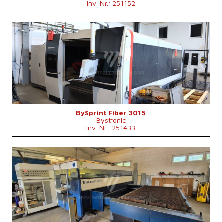
Inv. Nr.: 251152
Baujahr:
2019
Max. Werkstücklänge
3000 mm
Max. Werkstückbreite
1500 mm
Max. Blechdicke
15 mm
Laserleistung
4000 W
Fiber
ja
Max. Werkstückgewicht
890 kg
Maschinengewicht
13000 kg
Kontrollsystem
nein
BySprint Fiber 3015
Bystronic
Inv. Nr.: 251433
Baujahr:
2010
Max. Werkstücklänge
3000 mm
Max. Werkstückbreite
1500 mm
Max. Blechdicke
20 mm
Laserleistung
4000 W
Fiber
nein
Max. Werkstückgewicht
900 kg
Maschinenabmessungen L x B x H
8800 x 6010 x 2400 mm