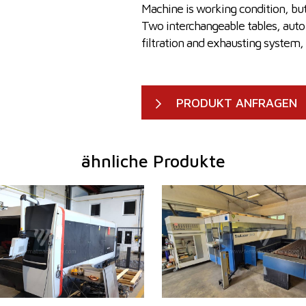
Machine is working condition, bu
Two interchangeable tables, auto 
filtration and exhausting system
PRODUKT ANFRAGEN
ähnliche Produkte
2019
Baujahr:
2010
cklänge
3000 mm
Max. Werkstücklänge
3000 
kbreite
1500 mm
Max. Werkstückbreite
1500 
ke
15 mm
Max. Blechdicke
20 mm
4000 W
Laserleistung
4000 
ja
Fiber
nein
ckgewicht
890 kg
Max. Werkstückgewicht
900 kg
icht
13000 kg
Maschinenabmessungen L x
8800 x
m
nein
B x H
mm