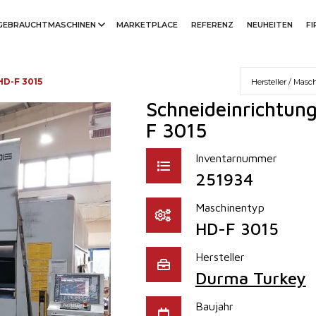
GEBRAUCHTMASCHINEN
MARKETPLACE
REFERENZ
NEUHEITEN
F
HD-F 3015
Schneideinrichtun
F 3015
Inventarnummer
251934
Maschinentyp
HD-F 3015
Hersteller
Durma Turkey
Baujahr