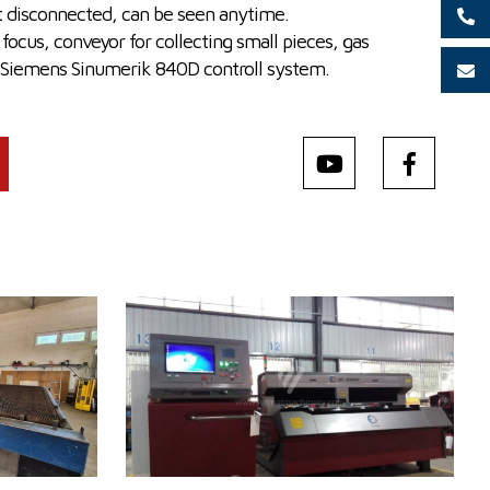
t disconnected, can be seen anytime.
focus, conveyor for collecting small pieces, gas
, Siemens Sinumerik 840D controll system.
Baujahr:
2015
mm
Max. Werkstücklänge
3000 mm
mm
Max. Werkstückbreite
1500 mm
Max. Blechdicke
12 mm
W
Laserleistung
750 W
Fiber
ja
Kontrollsystem
nein
 6010 x 2400