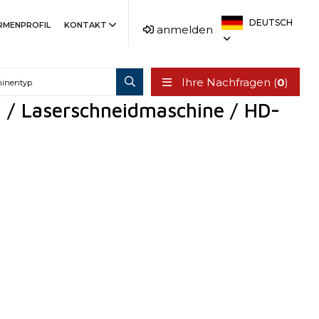
DEUTSCH
IRMENPROFIL
KONTAKT
anmelden
Ihre Nachfragen (
0
)
g / Laserschneidmaschine / HD-