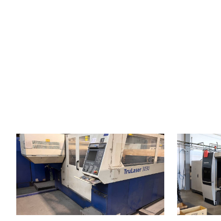
Baujahr:
2007
Baujahr:
Max. Werkstücklänge
3000 mm
Max. Werkstü
Max. Werkstückbreite
1500 mm
Max. Werkstüc
Max. Blechdicke
20 mm
Max. Blechdic
Laserleistung
3200 W
Laserleistung
Fiber
nein
Fiber
Max. Werkstückgewicht
900 kg
Max. Werkstü
Maschinenabmessungen L x
8800 x 6010 x 2400
Maschinengew
B x H
mm
Kontrollsyste