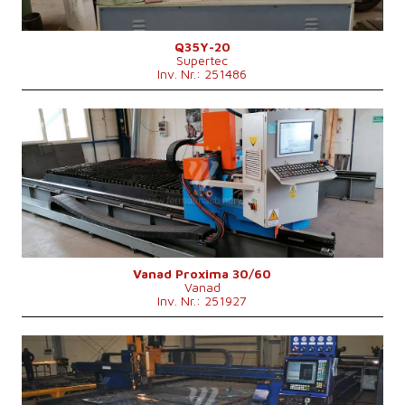
Q35Y-20
Supertec
Inv. Nr.: 251486
Baujahr:
0
Max. Werkstücklänge
6000 mm
Max. Werkstückbreite
3000 mm
Max. Dicke des Schneidmaterials
mm
Art des Schneid
Plasma
Blechabmessung
4000x2000 mm
Kontrollsystem
nein
Vanad Proxima 30/60
Vanad
Inv. Nr.: 251927
Baujahr:
2009
Max. Werkstücklänge
6000 mm
Max. Werkstückbreite
2500 mm
Max. Dicke des Schneidmaterials
35 mm