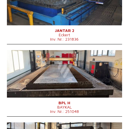
Art des Schneid
Kombinovaný
Maschinengewicht
4800 kg
Maschinenabmessungen L x B x H
7 500 × 4 200 × 1 900 mm mm
Kontrollsystem
nein
JANTAR 2
Eckert
Inv. Nr.: 231836
Baujahr:
2015
Max. Werkstücklänge
6000 mm
Max. Werkstückbreite
2000 mm
Max. Dicke des Schneidmaterials
mm
Art des Schneid
Plasma
Kontrollsystem
ja
Steuerung Delem
BPL H
BAYKAL
Inv. Nr.: 251048
Baujahr:
0