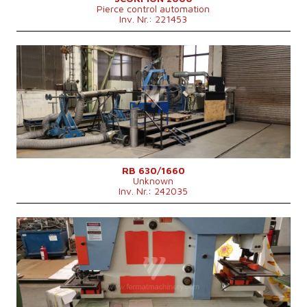
Pierce control automation
Inv. Nr.: 221453
Baujahr:
2024
Max. Werkstücklänge
1660 mm
Max. Werkstückbreite
630 mm
Max. Dicke des Schneidmaterials
20 mm
Art des Schneid
Plasma
Maschinengewicht
7000 kg
Maschinenabmessungen L x B x H
6000x4000x3000 mm
Kontrollsystem
nein
RB 630/1660
Unknown
Inv. Nr.: 242035
Baujahr:
2023
Max. Werkstücklänge
mm
Max. Werkstückbreite
mm
Max. Dicke des Schneidmaterials
mm
Art des Schneid
Kontrollsystem
nein