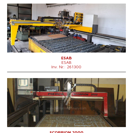
Baujahr:
2002
Max. Werkstücklänge
8000 mm
Max. Blechdicke
30 mm
Max. Werkstückbreite
2000 mm
Kontrollsystem
nein
ESAB
ESAB
Inv. Nr.: 261300
Baujahr:
2004
Max. Werkstücklänge
3000 mm
Max. Werkstückbreite
1500 mm
Max. Dicke des Schneidmaterials
15 mm
Art des Schneid
Plasma
Kontrollsystem
nein
SCORPION 2000