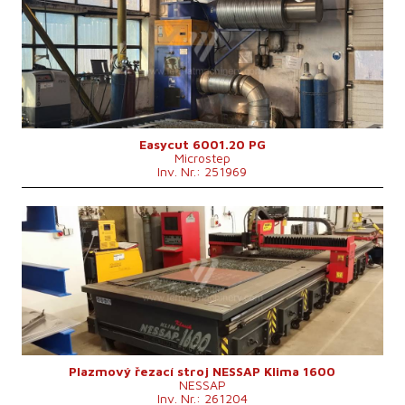
Max. Werkstücklänge
6000 mm
Max. Werkstückbreite
2000 mm
Max. Dicke des Schneidmaterials
mm
Art des Schneid
Plasma
Kontrollsystem
nein
Easycut 6001.20 PG
Microstep
Inv. Nr.: 251969
Baujahr:
2010
Max. Werkstücklänge
1600 mm
Max. Werkstückbreite
1600 mm
Max. Dicke des Schneidmaterials
30 mm
Art des Schneid
Plasma
Kontrollsystem
nein
Plazmový řezací stroj NESSAP Klima 1600
NESSAP
Inv. Nr.: 261204