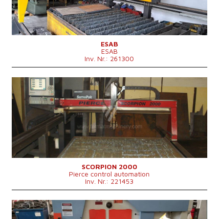
ESAB
ESAB
Inv. Nr.: 261300
Baujahr:
2004
Max. Werkstücklänge
3000 mm
Max. Werkstückbreite
1500 mm
Max. Dicke des Schneidmaterials
15 mm
Art des Schneid
Plasma
Kontrollsystem
nein
SCORPION 2000
Pierce control automation
Inv. Nr.: 221453
Baujahr:
2023
Max. Werkstücklänge
mm