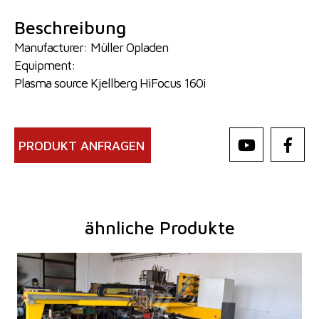
Beschreibung
Manufacturer: Müller Opladen
Equipment:
Plasma source Kjellberg HiFocus 160i
PRODUKT ANFRAGEN
ähnliche Produkte
Baujahr:
2002
Max. Werkstücklänge
8000 mm
Max. Blechdicke
30 mm
Max. Werkstückbreite
2000 mm
Kontrollsystem
nein