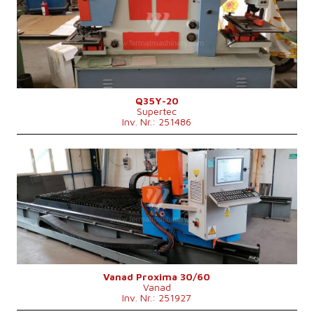
Max. Werkstückbreite
mm
Max. Dicke des Schneidmaterials
mm
Art des Schneid
Kontrollsystem
nein
Q35Y-20
Supertec
Inv. Nr.: 251486
Baujahr:
0
Max. Werkstücklänge
6000 mm
Max. Werkstückbreite
3000 mm
Max. Dicke des Schneidmaterials
mm
Art des Schneid
Plasma
Blechabmessung
4000x2000 mm
Kontrollsystem
nein
Vanad Proxima 30/60
Vanad
Inv. Nr.: 251927