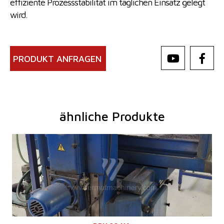
effiziente Prozessstabilität im täglichen Einsatz gelegt
wird.
PRODUKT ANFRAGEN
ähnliche Produkte
Baujahr:
0
Kontrollsystem
nein
Max. Schleiflänge
630 mm
Max. Schleifbreite
200 mm
Max. Werkstückhöhe
300 mm
Spindellagerschleifmaschinen
Aufspanntischfläche
200 x 630 mm
Max. Werkstückgewicht
180 kg
Max. Schleifscheibedurchmesser
130 mm