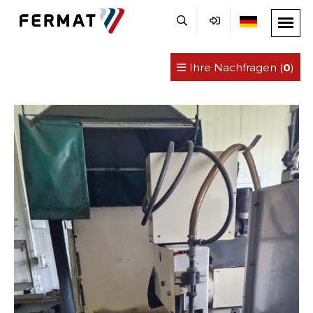
Ihre Nachfragen (
0
)