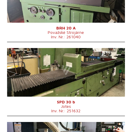
Max. Werkstückhöhe
500 mm
Spindellagerschleifmaschinen
Vertikální
Maschinenabmessungen L x B x H
2710 x 1495 x 1670 mm
Maschinengewicht
2200 kg
BRH 20 A
Považské Strojárne
Inv. Nr.: 261040
Baujahr:
0
Kontrollsystem
nein
Max. Schleiflänge
1000 mm
Max. Schleifbreite
320 mm
Max. Werkstückhöhe
mm
Spindellagerschleifmaschinen
Horizontální
Maschinenabmessungen L x B x H
4000x1936x2260 mm
Maschinengewicht
5000 kg
SPD 30 b
Jotes
Inv. Nr.: 251632
Baujahr:
2022