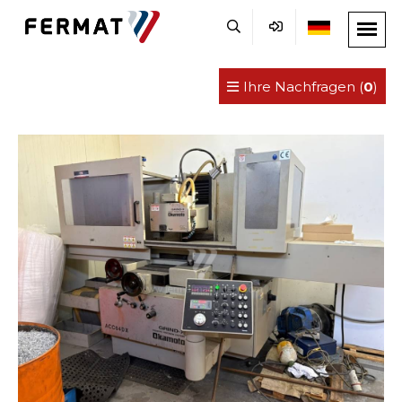
Ihre Nachfragen (
0
)