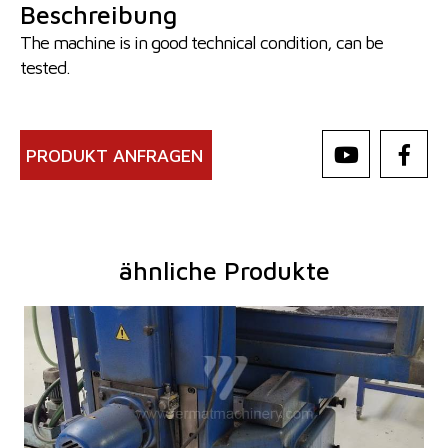
Beschreibung
The machine is in good technical condition, can be
tested.
PRODUKT ANFRAGEN
ähnliche Produkte
Baujahr:
0
Kontrollsystem
nein
Max. Schleiflänge
630 mm
Max. Schleifbreite
200 mm
Max. Werkstückhöhe
300 mm
Spindellagerschleifmaschinen
Aufspanntischfläche
200 x 630 mm