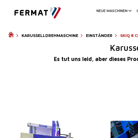
NEUE MASCHINEN
KARUSSELLDREHMASCHINE
EINSTÄNDER
SKIQ 8 
Karuss
Es tut uns leid, aber dieses P
Baujahr:
2026
Baujahr:
Kontrollsystem
ja
Kontrollsyste
Steuerung Fanuc
0i-TF Plus
Steuerung Si