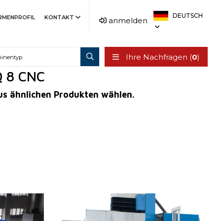
DEUTSCH
IRMENPROFIL
KONTAKT
anmelden
Ihre Nachfragen (
0
)
Q 8 CNC
aus ähnlichen Produkten wählen.
6
Baujahr:
2002
Kontrollsystem
merik ONE
Max. Werkstückdurchmesser
2000 mm