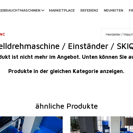
GEBRAUCHTMASCHINEN
MARKETPLACE
REFERENZ
NEUHEITEN
F
CNC
elldrehmaschine / Einständer / SKI
rodukt ist nicht mehr im Angebot. Unten können Sie 
Produkte in der gleichen Kategorie anzeigen.
ähnliche Produkte
1992
Baujahr:
198
m
ja
Kontrollsystem
ja
emens
Sinumerik ONE
Steuerung Siemens
Sinu