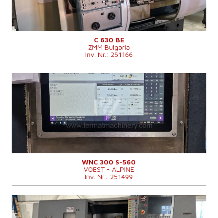
Schrägbett
nein
Spindelbohrung
103 mm
Revolverkopf
ja
Drehdurchmesser über Support
430 mm
C 630 BE
ZMM Bulgaria
Inv. Nr.: 251166
Baujahr:
0
Kontrollsystem
ja
Steuerung NCT
Drehlänge
500 mm
Drehdurchmesser über Bett
470 mm
Drehdurchmesser über Support
345 mm
Spindelbohrung
77 mm
Spindeldrehzahl
0 - 3000 /min.
Revolverkopf
ja
Angetriebene Werkzeuge
ja
WNC 300 S-560
VOEST - ALPINE
Werkzeuganzahl (davon angetriebene)
6
Inv. Nr.: 251499
Hauptmotorleistung
37.5 kW
Maschinenabmessungen L x B x H
5060 x 2100 x 2300 mm
Maschinengewicht
3200? kg
Baujahr:
2009
Kontrollsystem
ja