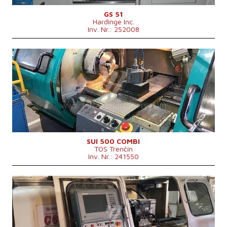
GS 51
Hardinge Inc.
Inv. Nr.: 252008
Baujahr:
1999
Kontrollsystem
ja
Steuerung Siemens
810 D
Drehdurchmesser
500 mm
Drehlänge
1500 mm
Schrägbett
nein
Spindelbohrung
71 mm
Revolverkopf
Drehdurchmesser über Support
290 mm
Maschinenabmessungen L x B x H
3550 x 1630 x 1820 mm
SUI 500 COMBI
TOS Trenčín
Maschinengewicht
3000 kg
Inv. Nr.: 241550
Baujahr:
0
Kontrollsystem
ja
Steuerung Heidenhain
Drehdurchmesser
630 mm
Drehlänge
1000 mm