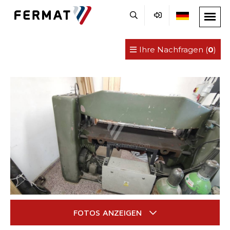
Ihre Nachfragen (
0
)