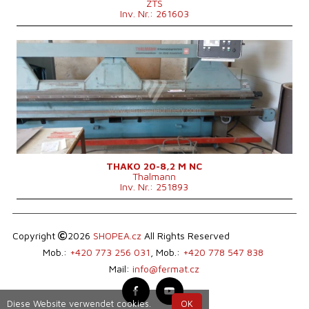
ZTS
Inv. Nr.: 261603
Baujahr:
1994
Max. Blechdicke
2 mm
Blechbreite
8200 mm
Antriebsart bender
Hydraulický
Maschinenabmessungen L x B x H
9400x2000x1600 mm
Maschinengewicht
7100 kg
Kontrollsystem
nein
THAKO 20-8,2 M NC
Thalmann
Inv. Nr.: 251893
Copyright
2026
SHOPEA.cz
All Rights Reserved
Mob.:
+420 773 256 031
, Mob.:
+420 778 547 838
Mail:
info@fermat.cz
Diese Website verwendet cookies.
OK