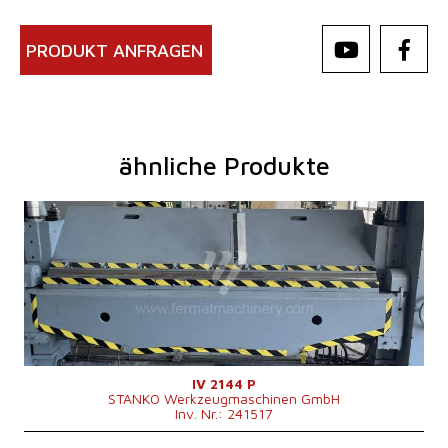
PRODUKT ANFRAGEN
ähnliche Produkte
Baujahr:
1989
Max. Blechdicke
4,5 mm
Blechbreite
2500 mm
Antriebsart bender
Hydraulický
Maschinenabmessungen L x B x H
3890x2000x2400 mm
Hauptmotorleistung
10,07 kW
Maschinengewicht
6300 kg
Kontrollsystem
nein
IV 2144 P
STANKO Werkzeugmaschinen GmbH
Inv. Nr.: 241517