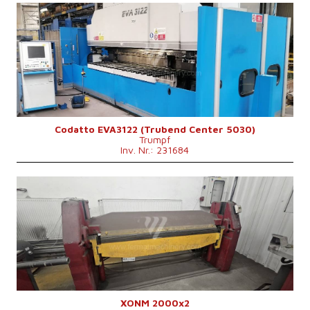
Baujahr:
2014
Max. Blechdicke
3 mm
Blechbreite
3640 mm
Antriebsart bender
Hydraulický
Maschinengewicht
26 500 kg
Hauptmotorleistung
34 kW
Kontrollsystem
nein
Codatto EVA3122 (Trubend Center 5030)
Trumpf
Inv. Nr.: 231684
Baujahr:
1981
Max. Blechdicke
2 mm
Blechbreite
2000 mm
Antriebsart bender
Hydraulický
Maschinengewicht
2400 kg
Maschinenabmessungen L x B x H
2780x640x1390 mm
Hauptmotorleistung
2,2 kW
Kontrollsystem
nein
XONM 2000x2