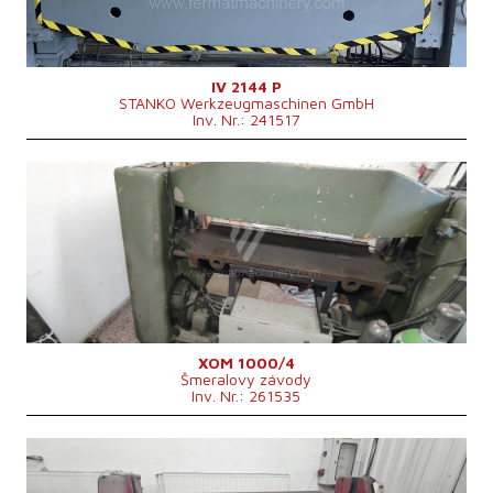
Hauptmotorleistung
10,07 kW
Maschinengewicht
6300 kg
Kontrollsystem
nein
IV 2144 P
STANKO Werkzeugmaschinen GmbH
Inv. Nr.: 241517
Baujahr:
2002
Max. Blechdicke
4 mm
Blechbreite
1050 mm
Antriebsart bender
electro-mechanical
Kontrollsystem
nein
XOM 1000/4
Šmeralovy závody
Inv. Nr.: 261535
Baujahr:
1981
Max. Blechdicke
2 mm