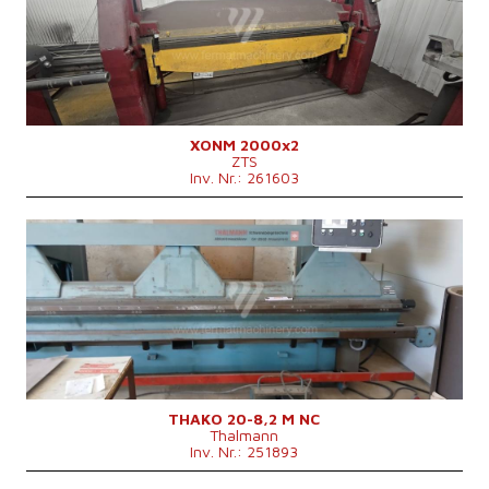
Blechbreite
2000 mm
Antriebsart bender
Hydraulický
Maschinengewicht
2400 kg
Maschinenabmessungen L x B x H
2780x640x1390 mm
Hauptmotorleistung
2,2 kW
Kontrollsystem
nein
XONM 2000x2
ZTS
Inv. Nr.: 261603
Baujahr:
1994
Max. Blechdicke
2 mm
Blechbreite
8200 mm
Antriebsart bender
Hydraulický
Maschinenabmessungen L x B x H
9400x2000x1600 mm
Maschinengewicht
7100 kg
Kontrollsystem
nein
THAKO 20-8,2 M NC
Thalmann
Inv. Nr.: 251893