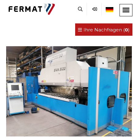
Ihre Nachfragen (
0
)