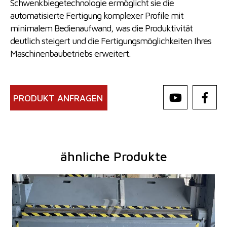
Schwenkbiegetechnologie ermöglicht sie die
automatisierte Fertigung komplexer Profile mit
minimalem Bedienaufwand, was die Produktivität
deutlich steigert und die Fertigungsmöglichkeiten Ihres
Maschinenbaubetriebs erweitert.
PRODUKT ANFRAGEN
ähnliche Produkte
Baujahr:
1989
Max. Blechdicke
4,5 mm
Blechbreite
2500 mm
Antriebsart bender
Hydraulický
Maschinenabmessungen L x B x H
3890x2000x2400 mm