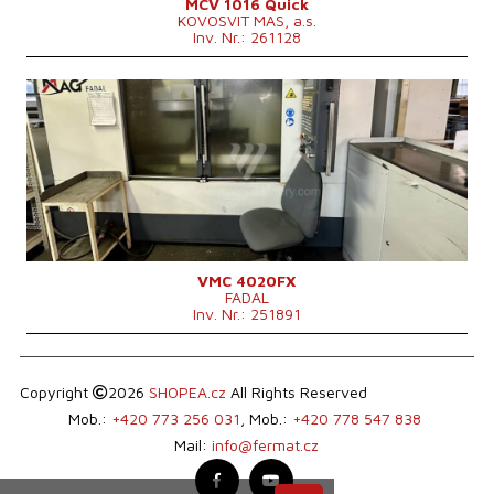
IKZ
ja
MCV 1016 Quick
KOVOSVIT MAS, a.s.
Druck der IKZ
bar
Inv. Nr.: 261128
Spindelkegel
ISO 40 .
Werkzeugmagazin
ja
Positionenanzahl im Werkzeugwechsler
24
Baujahr:
2007
Maschinengewicht
5500 kg
Kontrollsystem
ja
Steuerung Fanuc
0i - MC
Aufspanntischfläche
1220x508 mm
X Weg
1016 mm
Y Weg
508 mm
Z Weg
508 mm
Spindeldrehzahl
0 - 10000 /min.
Anzahl der Achsen
3
IKZ
nein
VMC 4020FX
FADAL
Spindelkegel
40 .
Inv. Nr.: 251891
Hauptmotorleistung
11,2/16,5 kW
Maschinengewicht
5500 kg
Maschinenabmessungen L x B x H
3100x2440x2540 mm
Copyright
2026
SHOPEA.cz
All Rights Reserved
Mob.:
+420 773 256 031
, Mob.:
+420 778 547 838
Mail:
info@fermat.cz