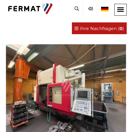
Ihre Nachfragen (
0
)