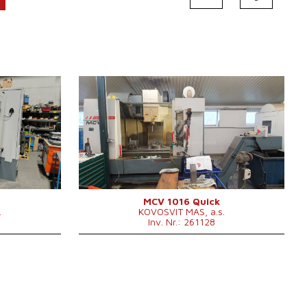
Baujahr:
2011
Kontrollsystem
ja
620
Steuerung Heidenhain
TNC 530
 x 600 mm
1300 x 600
Aufspanntischfläche
0 mm
mm
 mm
X Weg
1016 mm
 mm
Y Weg
610 mm
0000 /min.
Z Weg
710 mm
0 - 10000
Spindeldrehzahl
/min.
MCV 1016 Quick
.
KOVOSVIT MAS, a.s.
ar
Anzahl der Achsen
3
Inv. Nr.: 261128
0 .
IKZ
ja
 x 3000 x
Druck der IKZ
bar
0 mm
Spindelkegel
ISO 40 .
 kg
Werkzeugmagazin
ja
Positionenanzahl im
24
Werkzeugwechsler
Maschinengewicht
5500 kg