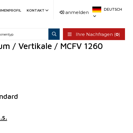
DEUTSCH
IRMENPROFIL
KONTAKT
anmelden
Ihre Nachfragen (
0
)
um / Vertikale / MCFV 1260
ndard
s.