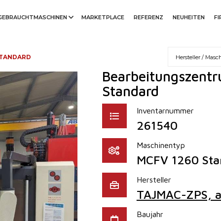
GEBRAUCHTMASCHINEN
MARKETPLACE
REFERENZ
NEUHEITEN
F
STANDARD
Bearbeitungszentr
Standard
Inventarnummer
261540
Maschinentyp
MCFV 1260 Sta
Hersteller
TAJMAC-ZPS, a.
Baujahr