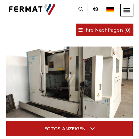
Ihre Nachfragen (
0
)