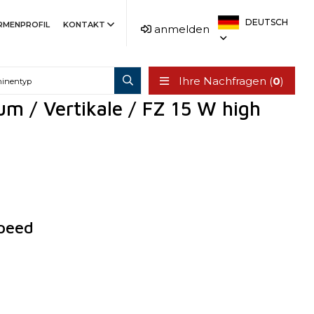
DEUTSCH
IRMENPROFIL
KONTAKT
anmelden
Ihre Nachfragen (
0
)
m / Vertikale / FZ 15 W high
peed