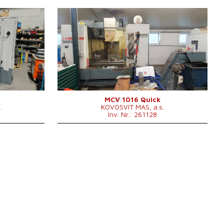
Baujahr:
2011
Kontrollsystem
ja
620
Steuerung Heidenhain
TNC 530
 x 600 mm
1300 x 600
Aufspanntischfläche
0 mm
mm
 mm
X Weg
1016 mm
 mm
Y Weg
610 mm
0000 /min.
Z Weg
710 mm
0 - 10000
Spindeldrehzahl
/min.
MCV 1016 Quick
.
KOVOSVIT MAS, a.s.
ar
Anzahl der Achsen
3
Inv. Nr.: 261128
0 .
IKZ
ja
 x 3000 x
Druck der IKZ
bar
0 mm
Spindelkegel
ISO 40 .
 kg
Werkzeugmagazin
ja
Positionenanzahl im
24
Werkzeugwechsler
Maschinengewicht
5500 kg