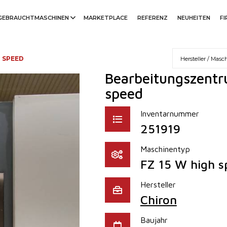
GEBRAUCHTMASCHINEN
MARKETPLACE
REFERENZ
NEUHEITEN
F
H SPEED
Bearbeitungszentru
speed
Inventarnummer
251919
Maschinentyp
FZ 15 W high s
Hersteller
Chiron
Baujahr