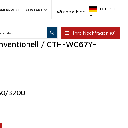
DEUTSCH
IRMENPROFIL
KONTAKT
anmelden
Ihre Nachfragen (
0
)
nventionell / CTH-WC67Y-
60/3200