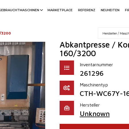
GEBRAUCHTMASCHINEN
MARKETPLACE
REFERENZ
NEUHEITEN
F
/3200
Abkantpresse / Ko
160/3200
Inventarnummer
261296
Maschinentyp
CTH-WC67Y-1
Hersteller
Unknown