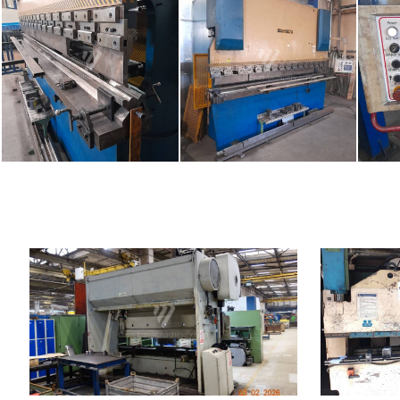
Baujahr:
1978
Baujahr:
Druckleistung
200 t
Druckleistung
Abkantlänge
4000 mm
Abkantlänge
Art der Pressenantrieb
Art der Press
Tischmaße
4000x200 mm
Kontrollsyste
Hauptmotorleistung
22 kW
Maschinenabmessungen L x
4420x2060x3800
B x H
mm
Maschinengewicht
22660 kg