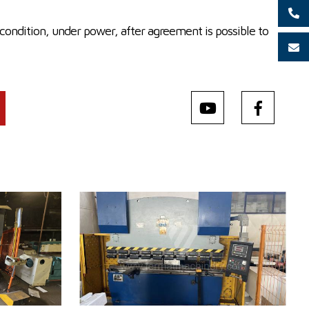
condition, under power, after agreement is possible to
Baujahr:
2013
Druckleistung
50 t
mm
Abkantlänge
2000 mm
lický
Art der Pressenantrieb
Hydraulický
Hauptmotorleistung
5,1 kW
kg
Gewicht
4000 kg
 1450 x 1800
Max. Blechdicke
10 mm
Anzahl der Achsen
4
Maschinenabmessungen L x
2500 x 3000 x 2000