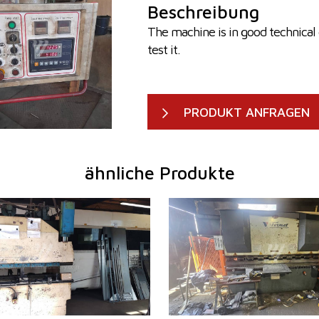
Beschreibung
The machine is in good technical 
test it.
PRODUKT ANFRAGEN
ähnliche Produkte
1984
Baujahr:
2006
50 t
Druckleistung
80 t
2000 mm
Abkantlänge
2500 
enantrieb
Hydraulický
Art der Pressenantrieb
Hydrau
m
nein
Hauptmotorleistung
7,5 kW
Maschinengewicht
7000 
Maschinenabmessungen L x
3050 x
B x H
mm
Kontrollsystem
nein