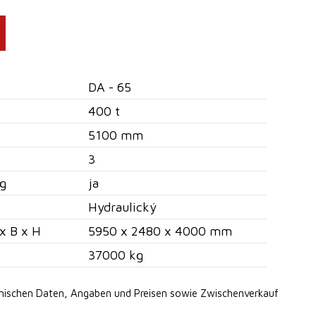
DA - 65
400 t
5100 mm
3
g
ja
Hydraulický
x B x H
5950 x 2480 x 4000 mm
37000 kg
hnischen Daten, Angaben
und Preisen sowie Zwischenverkauf