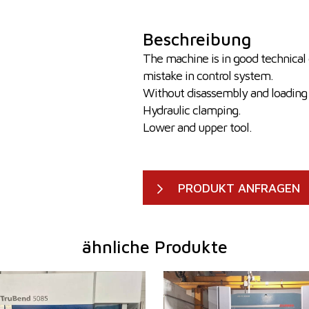
Beschreibung
The machine is in good technical c
mistake in control system.
Without disassembly and loading
Hydraulic clamping.
Lower and upper tool.
PRODUKT ANFRAGEN
ähnliche Produkte
2009
Baujahr:
2012
m
ja
Kontrollsystem
ja
85 t
Steuerung Durma