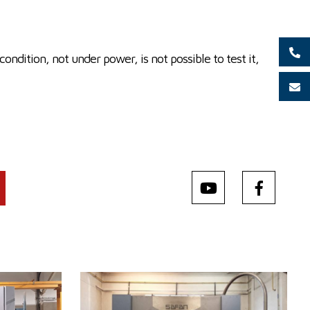
ondition, not under power, is not possible to test it,
Baujahr:
2002
Kontrollsystem
ja
Druckleistung
120 t