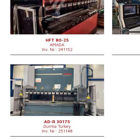
Abkantlänge
2620 mm
Abkantlänge
Anzahl der Achsen
4
Anzahl der A
Lower Ausgleichsbewegung
Lower Ausgle
Stößelhub
200 mm
Art der Press
Maschinengewicht
5750 kg
Maschinengew
Maschinenabm
B x H
HFT 80-25
AMADA
X Weg
Inv. Nr.: 241152
Z Weg
Hauptmotorle
Baujahr:
2013
Kontrollsystem
ja
Steuerung Cybelec
Druckleistung
175 t
Abkantlänge
3050 mm
Anzahl der Achsen
4
Lower Ausgleichsbewegung
ja
Art der Pressenantrieb
Hydraulický
Stößelhub
265 mm
Maschinenabmessungen L x B
4250x2550x2750
AD-R 30175
Durma Turkey
x H
mm
Inv. Nr.: 251148
Maschinengewicht
11500 kg