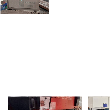
Baujahr:
2001
Baujahr:
Kontrollsystem
ja
Kontrollsyste
Druckleistung
80 t
Druckleistung