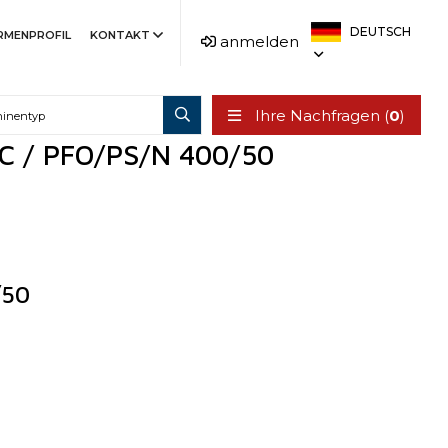
DEUTSCH
IRMENPROFIL
KONTAKT
anmelden
Ihre Nachfragen (
0
)
NC / PFO/PS/N 400/50
/50