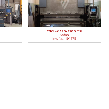
Abkantlänge
3100 mm
 mm
Anzahl der Achsen
3
Lower
ja
Ausgleichsbewegung
ulický
Art der Pressenantrieb
Hydraulický
Stößelhub
180 mm
 mm
Hauptmotorleistung
7,5 kW
CNCL-K 120-3100 TSI
Safan
mm
Maschinengewicht
8700 kg
Inv. Nr.: 191175
mm
Maschinenabmessungen L
4200 x 1650 x 2775
W
x B x H
mm mm
x1770x2900
 kg