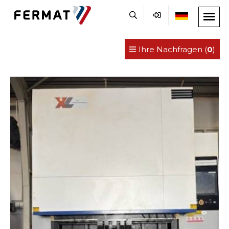
Ihre Nachfragen (
0
)