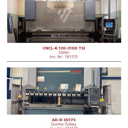
Baujahr:
2002
Kontrollsystem
ja
Druckleistung
120 t
Abkantlänge
3100 mm
Anzahl der Achsen
3
Lower Ausgleichsbewegung
ja
Art der Pressenantrieb
Hydraulický
Stößelhub
180 mm
Hauptmotorleistung
7,5 kW
Maschinengewicht
8700 kg
CNCL-K 120-3100 TSI
Safan
Maschinenabmessungen L x B x H
4200 x 1650 x 2775 mm mm
Inv. Nr.: 191175
Baujahr:
2013
Kontrollsystem
ja
Steuerung Cybelec
Druckleistung
175 t
Abkantlänge
3050 mm
Anzahl der Achsen
4
Lower Ausgleichsbewegung
ja
Art der Pressenantrieb
Hydraulický
Stößelhub
265 mm
Maschinenabmessungen L x B x H
4250x2550x2750 mm
AD-R 30175
Durma Turkey
Maschinengewicht
11500 kg